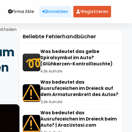
Firma Ekle
Anmelden
Registrieren
eitfaden
Beliebte Fehlerhandbücher
rum
Was bedeutet das gelbe
Spiralsymbol im Auto?
en
(Glühkerzen-Kontrollleuchte)
4,6k Aufrufe
Was bedeutet das
Ausrufezeichen im Dreieck auf
dem Armaturenbrett des Autos?
3,9k Aufrufe
Was bedeutet das
Ausrufezeichen im Dreieck beim
Auto? | AracUstasi.com