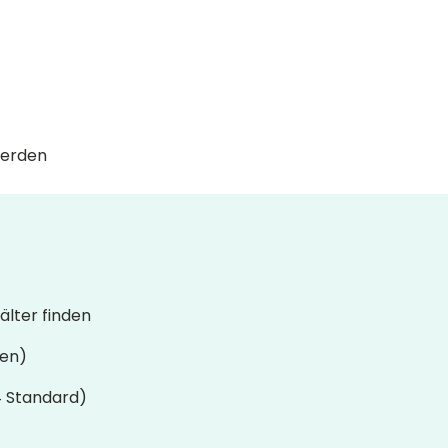
werden
lter finden
ren)
4 Standard)