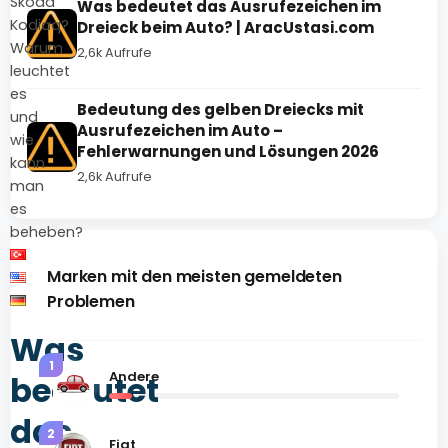
Skoda
Was bedeutet das Ausrufezeichen im
Kodiaq?
Dreieck beim Auto? | AracUstasi.com
Warum
2,6k Aufrufe
leuchtet
es
Bedeutung des gelben Dreiecks mit
und
Ausrufezeichen im Auto –
wie
Fehlerwarnungen und Lösungen 2026
kann
2,6k Aufrufe
man
es
beheben?
Marken mit den meisten gemeldeten
Problemen
Was
1
Andere
bedeutet
das
2
Fiat