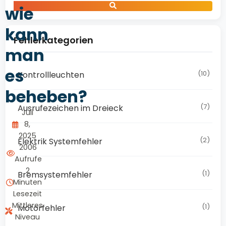
wie
kann
Fehlerkategorien
man
es
(10)
Kontrollleuchten
beheben?
(7)
Ausrufezeichen im Dreieck
Juli
8,
2025
(2)
Elektrik Systemfehler
2006
Aufrufe
2
(1)
Bremsystemfehler
Minuten
Lesezeit
Mittleres
(1)
Motorfehler
Niveau