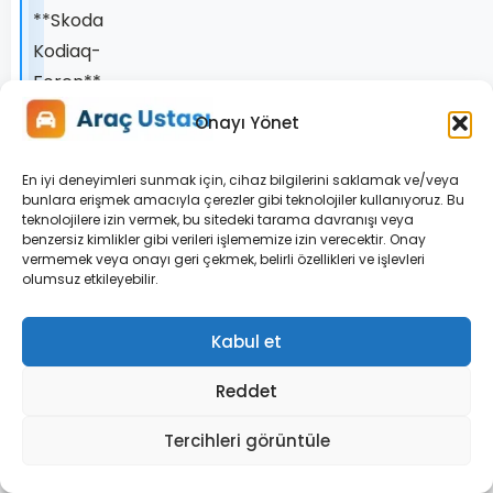
**Skoda
Kodiaq-
Foren**.
Onayı Yönet
GESPONSERT
En iyi deneyimleri sunmak için, cihaz bilgilerini saklamak ve/veya
bunlara erişmek amacıyla çerezler gibi teknolojiler kullanıyoruz. Bu
teknolojilere izin vermek, bu sitedeki tarama davranışı veya
Bewerten
benzersiz kimlikler gibi verileri işlememize izin verecektir. Onay
vermemek veya onayı geri çekmek, belirli özellikleri ve işlevleri
Sie
olumsuz etkileyebilir.
diesen
Beitrag:
Kabul et
Reddet
Tercihleri görüntüle