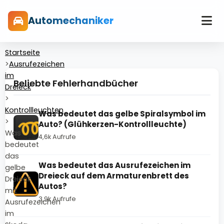
Automechaniker
Startseite
>
Ausrufezeichen
im
Beliebte Fehlerhandbücher
Dreieck
>
Kontrollleuchten
Was bedeutet das gelbe Spiralsymbol im
>
Auto? (Glühkerzen-Kontrollleuchte)
Was
4,6k Aufrufe
bedeutet
das
Was bedeutet das Ausrufezeichen im
gelbe
Dreieck auf dem Armaturenbrett des
Dreieck
Autos?
mit
3,9k Aufrufe
Ausrufezeichen
im