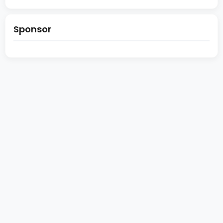
„Fahrzeugstatus:
Kühlmittelstand
Sponsor
prüfen!
Siehe
Bedienungsanleitung“,
die
im
Kombiinstrument
von
Volkswagen-
Jetta-
Fahrzeugen
erscheint,
weist
auf…
Dezember
Weiterlesen