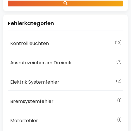
VOLKSWAGEN
JETTA
Fehlerkategorien
KONTROLLLEUCHTEN
Fahrzeugstatus:
(10)
Kontrollleuchten
Kühlmittelstand
prüfen!
|
(7)
Ausrufezeichen im Dreieck
Volkswagen
Jetta
(2)
Elektrik Systemfehler
Fahrzeugstatus:
Kühlmittelstand
prüfen!
(1)
Bremsystemfehler
(Volkswagen
Jetta)
(1)
Motorfehler
Die
Warnmeldung