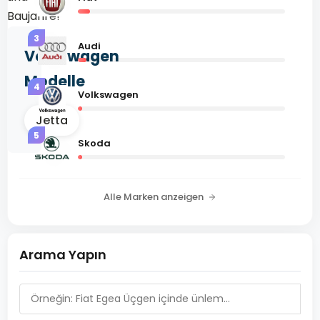
Baujahre!
3
Audi
Volkswagen
Modelle
4
Volkswagen
Jetta
5
Skoda
Alle Marken anzeigen
Arama Yapın