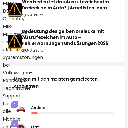
Was bedeutet das Ausrufezeichen im
Motor,
Dreieck beim Auto? | AracUstasi.com
DSG-
2,6k Aufrufe
Getriebe,
MIB-
Bedeutung des gelben Dreiecks mit
Multimedia
Ausrufezeichen im Auto –
und
Fehlerwarnungen und Lösungen 2026
elektrische
2,6k Aufrufe
Systemstörungen
bei
Volkswagen-
Marken mit den meisten gemeldeten
Fahrzeugen.
Problemen
Technischer
Support
für
1
Andere
alle
Modelle
2
und
Fiat