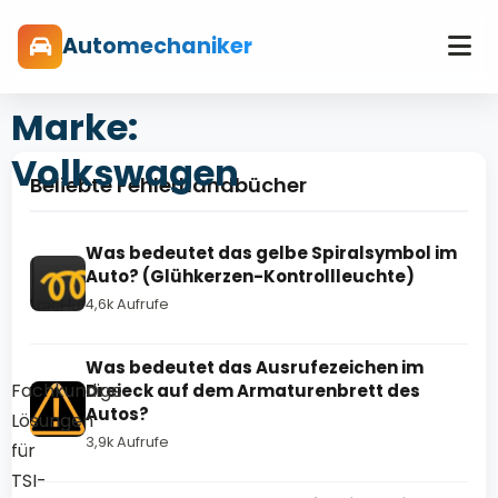
Automechaniker
Marke:
Volkswagen
Beliebte Fehlerhandbücher
Was bedeutet das gelbe Spiralsymbol im
Auto? (Glühkerzen-Kontrollleuchte)
4,6k Aufrufe
Was bedeutet das Ausrufezeichen im
Fachkundige
Dreieck auf dem Armaturenbrett des
Autos?
Lösungen
3,9k Aufrufe
für
TSI-