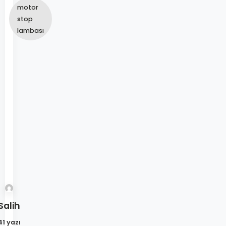
motor
stop
lambası
Salih
41 yazı