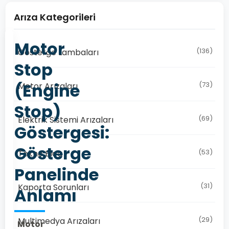
Arıza Kategorileri
Motor
(136)
Gösterge Lambaları
Stop
(Engine
(73)
Motor Arızaları
Stop)
(69)
Elektrik Sistemi Arızaları
Göstergesi:
Gösterge
(53)
Tekno Blog
Panelinde
(31)
Kaporta Sorunları
Anlamı
(29)
Multimedya Arızaları
Motor