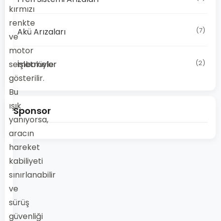
kırmızı
renkte
(7)
Akü Arızaları
ve
motor
(2)
sembolüyle
İşletmeler
gösterilir.
Bu
ışık
Sponsor
yanıyorsa,
aracın
hareket
kabiliyeti
sınırlanabilir
ve
sürüş
güvenliği