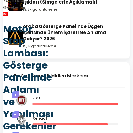
Yapılması
Işıkları (Simgelerle Açıklamalı)
Gerekenler
19,3k görüntüleme
Motor
Araba Gösterge Panelinde Üçgen
İçerisinde Ünlem İşareti Ne Anlama
Stop
Geliyor? 2026
15,1k görüntüleme
Lambası:
Gösterge
Panelinde
En Çok Sorun Bildirilen Markalar
Anlamı
1
ve
Fiat
Yapılması
2
Renault
Gerekenler