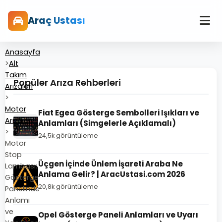
Araç Ustası
Anasayfa
>
Alt
Takım
Popüler Arıza Rehberleri
Arızaları
>
Motor
Fiat Egea Gösterge Sembolleri Işıkları ve
Arızaları
Anlamları (Simgelerle Açıklamalı)
>
24,5k görüntüleme
Motor
Stop
Üçgen İçinde Ünlem İşareti Araba Ne
Lambası:
Anlama Gelir? | AracUstasi.com 2026
Gösterge
20,8k görüntüleme
Panelinde
Anlamı
ve
Opel Gösterge Paneli Anlamları ve Uyarı