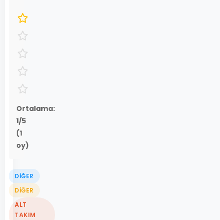
Ortalama:
1
/5
(
1
oy)
DIĞER
DIĞER
ALT
TAKIM