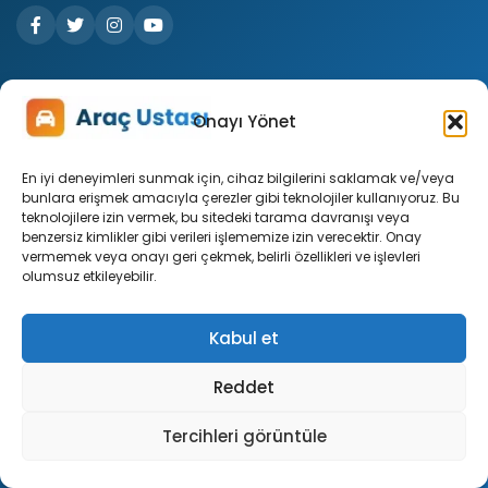
Hızlı Linkler
Onayı Yönet
Ana Sayfa
En iyi deneyimleri sunmak için, cihaz bilgilerini saklamak ve/veya
bunlara erişmek amacıyla çerezler gibi teknolojiler kullanıyoruz. Bu
Giriş Yap
teknolojilere izin vermek, bu sitedeki tarama davranışı veya
benzersiz kimlikler gibi verileri işlememize izin verecektir. Onay
Markalar
vermemek veya onayı geri çekmek, belirli özellikleri ve işlevleri
olumsuz etkileyebilir.
Profil
Soru Sor
Kabul et
Reddet
Site
Tercihleri görüntüle
Hakkımızda