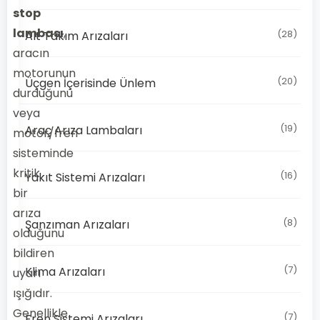
stop
lambası
,
(28)
Alt Takım Arızaları
aracın
motorunun
(20)
Üçgen İçerisinde Ünlem
durduğunu
veya
(19)
Araç Arıza Lambaları
motor/fren
sisteminde
kritik
(16)
Yakıt Sistemi Arızaları
bir
arıza
(8)
Şanzıman Arızaları
olduğunu
bildiren
(7)
Klima Arızaları
uyarı
ışığıdır.
Genellikle
(7)
Fren Sistemi Arızaları