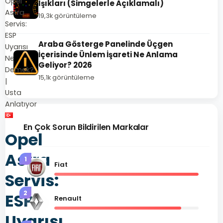
Opel
Işıkları (Simgelerle Açıklamalı)
Astra
19,3k görüntüleme
Servis:
ESP
Araba Gösterge Panelinde Üçgen
Uyarısı
İçerisinde Ünlem İşareti Ne Anlama
Ne
Geliyor? 2026
Demek?
15,1k görüntüleme
|
Usta
Anlatıyor
En Çok Sorun Bildirilen Markalar
Opel
Astra
1
Fiat
Servis:
2
ESP
Renault
Uyarısı