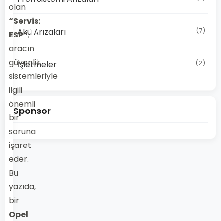
olan
“Servis:
(7)
Akü Arızaları
ESP”
,
aracın
güvenlik
(2)
İşletmeler
sistemleriyle
ilgili
önemli
Sponsor
bir
soruna
işaret
eder.
Bu
yazıda,
bir
Opel