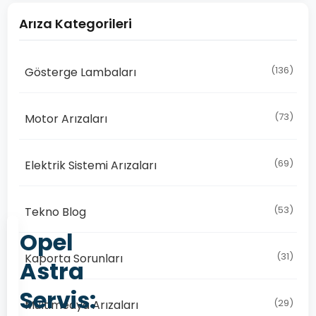
Arıza Kategorileri
(136)
Gösterge Lambaları
(73)
Motor Arızaları
(69)
Elektrik Sistemi Arızaları
(53)
Tekno Blog
Opel
(31)
Kaporta Sorunları
Astra
Servis:
(29)
Multimedya Arızaları