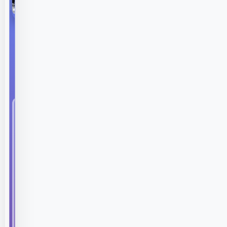
439
Görüntülenme
Audi A3 2.0
TFSI Quattro
Güç Kaybı
Sorunu ve Kesin
Çözümü
Audi
A3
2.0
TFSI
Quattro
Güç
Kaybı
Sorunu
ve
Kesin
Çözümü