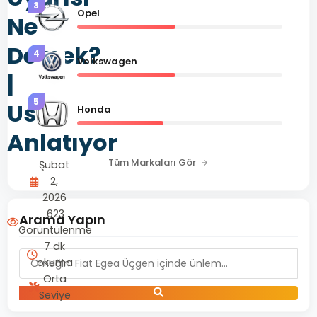
3
Opel
Ne
Demek?
4
Volkswagen
|
5
Usta
Honda
Anlatıyor
Tüm Markaları Gör
Şubat
2,
2026
623
Arama Yapın
Görüntülenme
7 dk
okuma
Orta
Seviye