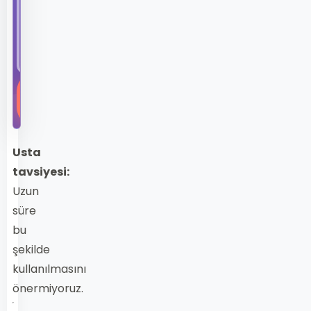
2005
model
Audi
A3...
Hemen
Keşfet
Usta
tavsiyesi:
Uzun
süre
bu
şekilde
kullanılmasını
önermiyoruz.