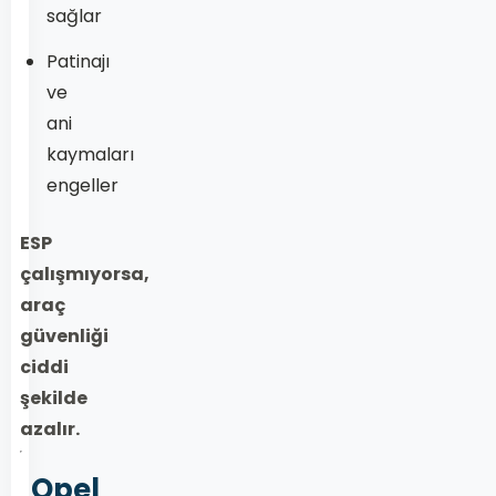
sağlar
Patinajı
ve
ani
kaymaları
engeller
ESP
çalışmıyorsa,
araç
güvenliği
ciddi
şekilde
azalır.
Opel