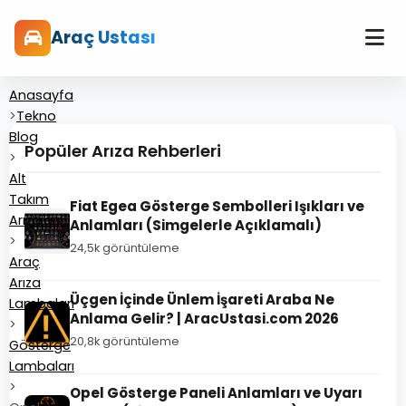
Araç Ustası
Anasayfa
>
Tekno
Blog
Popüler Arıza Rehberleri
>
Alt
Takım
Fiat Egea Gösterge Sembolleri Işıkları ve
Arızaları
Anlamları (Simgelerle Açıklamalı)
>
24,5k görüntüleme
Araç
Arıza
Üçgen İçinde Ünlem İşareti Araba Ne
Lambaları
Anlama Gelir? | AracUstasi.com 2026
>
20,8k görüntüleme
Gösterge
Lambaları
>
Opel Gösterge Paneli Anlamları ve Uyarı