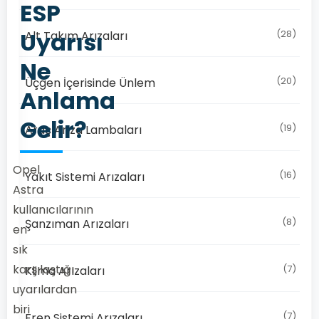
ESP
Uyarısı
(28)
Alt Takım Arızaları
Ne
(20)
Üçgen İçerisinde Ünlem
Anlama
Gelir?
(19)
Araç Arıza Lambaları
Opel
(16)
Yakıt Sistemi Arızaları
Astra
kullanıcılarının
(8)
Şanzıman Arızaları
en
sık
karşılaştığı
(7)
Klima Arızaları
uyarılardan
biri
(7)
Fren Sistemi Arızaları