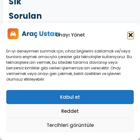
Sık
Sorulan
Sorular
Onayı Yönet
En iyi deneyimleri sunmak için, cihaz bilgilerini saklamak ve/veya
Servis: ESP
bunlara erişmek amacıyla çerezler gibi teknolojiler kullanıyoruz. Bu
uyarısı
teknolojilere izin vermek, bu sitedeki tarama davranışı veya
benzersiz kimlikler gibi verileri işlememize izin verecektir. Onay
kendiliğinden
vermemek veya onayı geri çekmek, belirli özellikleri ve işlevleri
söner mi?
olumsuz etkileyebilir.
Kabul et
ESP uyarısı
olan araç
Reddet
muayeneden
geçer mi?
Tercihleri görüntüle