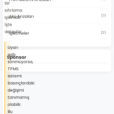
bir
sıfırlama
(7)
Akü Arızaları
işlemidir.
İşte
detaylar:
(2)
İşletmeler
Uyarı
ışığı
Sponsor
sönmüyorsa,
TPMS
sistemi
basınçlardaki
değişimi
tanımamış
olabilir.
Bu