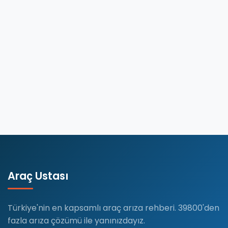
Çözümü
Nissan
Qashqai
kullanıcılarının
en
sık…
Devamını
Oku
Araç Ustası
Türkiye'nin en kapsamlı araç arıza rehberi. 39800'den
fazla arıza çözümü ile yanınızdayız.