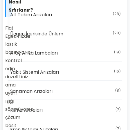
Nasıl
Sıfırlanır?
(28)
Alt Takım Arızaları
Fiat
(20)
Üçgen İçerisinde Ünlem
Egea’nızda
lastik
basınçlarını
(19)
Araç Arıza Lambaları
kontrol
edip
(16)
Yakıt Sistemi Arızaları
düzelttiniz
ama
(8)
Şanzıman Arızaları
uyarı
ışığı
sönmüyorsa,
(7)
Klima Arızaları
çözüm
basit
(7)
Fren Sistemi Arızaları