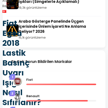
Adım
Işıkları (Simgelerle Açıklamalı)
Rehber
19,3k görüntüleme
Fiat
Araba Gösterge Panelinde Üçgen
İçerisinde Ünlem İşareti Ne Anlama
Egea
Geliyor? 2026
15,1k görüntüleme
2018
Lastik
Basınç
En Çok Sorun Bildirilen Markalar
Uyarı
1
Işığı
Fiat
Nasıl
2
Renault
Sıfırlanır?