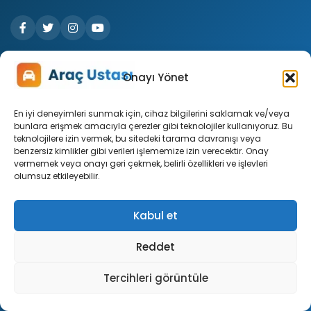
Hızlı Linkler
Onayı Yönet
En iyi deneyimleri sunmak için, cihaz bilgilerini saklamak ve/veya
Ana Sayfa
bunlara erişmek amacıyla çerezler gibi teknolojiler kullanıyoruz. Bu
teknolojilere izin vermek, bu sitedeki tarama davranışı veya
Giriş Yap
benzersiz kimlikler gibi verileri işlememize izin verecektir. Onay
vermemek veya onayı geri çekmek, belirli özellikleri ve işlevleri
Markalar
olumsuz etkileyebilir.
Profil
Kabul et
Soru Sor
Reddet
Site
Tercihleri görüntüle