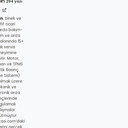
in
294 yazı
in
, binek ve
fif ticari
arda bakım-
ım ve arıza
 alanında 15+
lık servis
neyimine
tir. Motor,
man ve TPMS
tik Basınç
me Sistemi)
 olmak üzere
kanik ve
ronik arıza
eçlerinde
gulamalı
lışmalar
ütmüştür.
tasi.com’daki
lerini gerçek