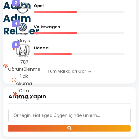
Adım
3
Opel
Adım
4
Rehber
Volkswagen
Mayıs
5
3,
Honda
2025
787
Görüntülenme
Tüm Markaları Gör
1 dk
okuma
Orta
Arama Yapın
Seviye