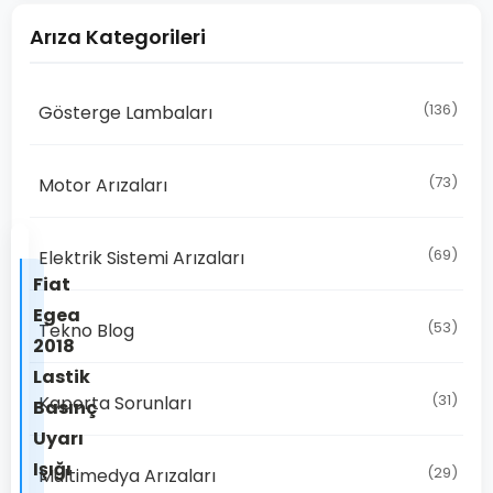
Arıza Kategorileri
(136)
Gösterge Lambaları
(73)
Motor Arızaları
(69)
Elektrik Sistemi Arızaları
Fiat
Egea
(53)
Tekno Blog
2018
Lastik
(31)
Kaporta Sorunları
Basınç
Uyarı
Işığı
(29)
Multimedya Arızaları