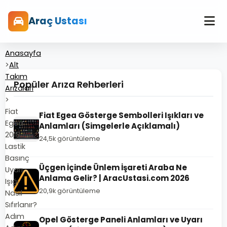
Araç Ustası
Anasayfa
>
Alt
Takım
Popüler Arıza Rehberleri
Arızaları
>
Fiat
Fiat Egea Gösterge Sembolleri Işıkları ve
Egea
Anlamları (Simgelerle Açıklamalı)
2018
24,5k görüntüleme
Lastik
Basınç
Üçgen İçinde Ünlem İşareti Araba Ne
Uyarı
Anlama Gelir? | AracUstasi.com 2026
Işığı
20,9k görüntüleme
Nasıl
Sıfırlanır?
Adım
Opel Gösterge Paneli Anlamları ve Uyarı