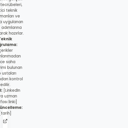
 tecrübeleri,
ici teknik
manları ve
a uygulanan
s adımlarına
rak hazırlar.
Teknik
ğrulama:
çerikler
mlanmadan
ce saha
imi bulunan
 ustaları
ndan kontrol
edilir.
l:
[LinkedIn
ya uzman
fası linki]
üncelleme:
[tarih]
admin
web