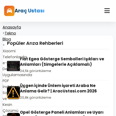
Araç Ustası
Anasayfa
>
Tekno
Blog
Popüler Arıza Rehberleri
>
Xiaomi
Telefonlarda
Fiat Egea Gösterge Sembolleri Işıkları ve
e-
Anlamları (Simgelerle Açıklamalı)
Devlet
24,5k görüntüleme
Uygulamasında
PDF
Üçgen İçinde Ünlem İşareti Araba Ne
İndirilemiyor
Anlama Gelir? | AracUstasi.com 2026
Sorunu
20,8k görüntüleme
ve
Kesin
Çözümü
Opel Gösterge Paneli Anlamları ve Uyarı