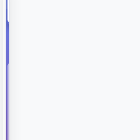
437
Görüntülenme
Clio 3 Kontak
Değişimi Sonrası
Çalışmama
Sorunu ve
Çözümü
Aracınızın
kontağında
bir
sorun
yaşarsanız,
değişim
sonrasında
bazı
beklenmedik
problemlerle
karşılaşabilirsiniz.