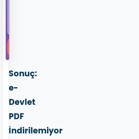
Bir
kullanıcının
yaşadığı
tecrübeye...
Hemen
Keşfet
Sonuç:
e-
Devlet
PDF
İndirilemiyor