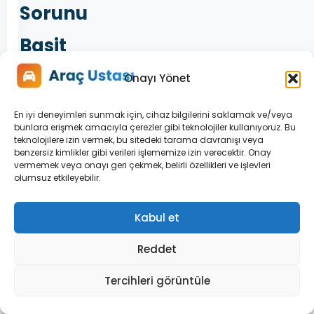
Sorunu
Basit
Bir
Onayı Yönet
Ayar
En iyi deneyimleri sunmak için, cihaz bilgilerini saklamak ve/veya
bunlara erişmek amacıyla çerezler gibi teknolojiler kullanıyoruz. Bu
Hatası
teknolojilere izin vermek, bu sitedeki tarama davranışı veya
benzersiz kimlikler gibi verileri işlememize izin verecektir. Onay
vermemek veya onayı geri çekmek, belirli özellikleri ve işlevleri
olumsuz etkileyebilir.
Aslında
bu
Kabul et
hata
teknik
Reddet
bir
arızadan
Tercihleri görüntüle
ziyade