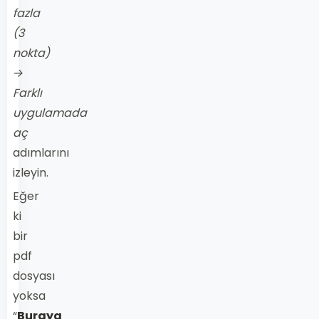
fazla
(3
nokta)
→
Farklı
uygulamada
aç
adımlarını
izleyin.
Eğer
ki
bir
pdf
dosyası
yoksa
“
Buraya