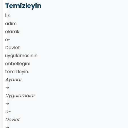
Temizleyin
İlk
adım
olarak
e-
Devlet
uygulamasının
önbelleğini
temizleyin.
Ayarlar
→
Uygulamalar
→
e-
Devlet
→