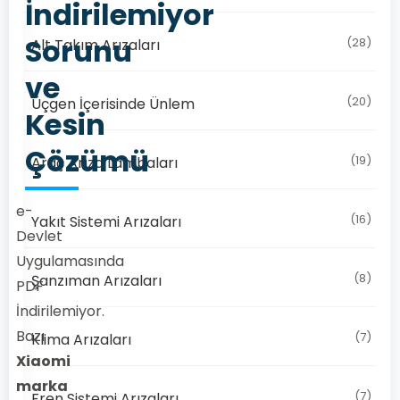
İndirilemiyor
Sorunu
(28)
Alt Takım Arızaları
ve
(20)
Üçgen İçerisinde Ünlem
Kesin
Çözümü
(19)
Araç Arıza Lambaları
e-
(16)
Yakıt Sistemi Arızaları
Devlet
Uygulamasında
(8)
Şanzıman Arızaları
PDF
İndirilemiyor.
Bazı
(7)
Klima Arızaları
Xiaomi
marka
(7)
Fren Sistemi Arızaları