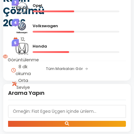
3
Opel
Çözümü
2026
4
Volkswagen
Ekim
12,
5
2025
Honda
2860
Görüntülenme
8 dk
Tüm Markaları Gör
okuma
Orta
Seviye
Arama Yapın