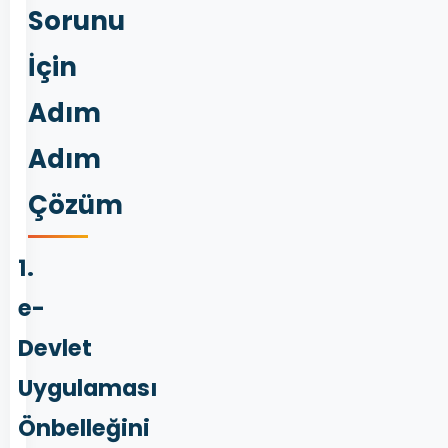
Sorunu
İçin
Adım
Adım
Çözüm
1.
e-
Devlet
Uygulaması
Önbelleğini