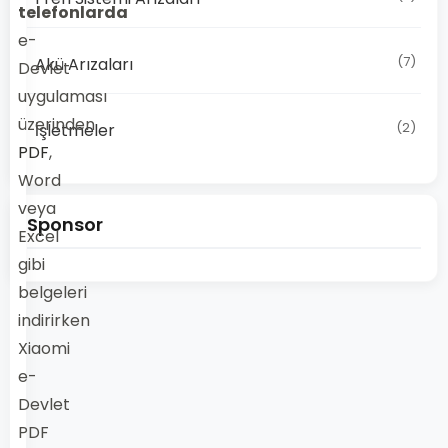
telefonlarda
e-
(7)
Akü Arızaları
Devlet
uygulaması
üzerinden
(2)
İşletmeler
PDF
,
Word
veya
Sponsor
Excel
gibi
belgeleri
indirirken
Xiaomi
e-
Devlet
PDF