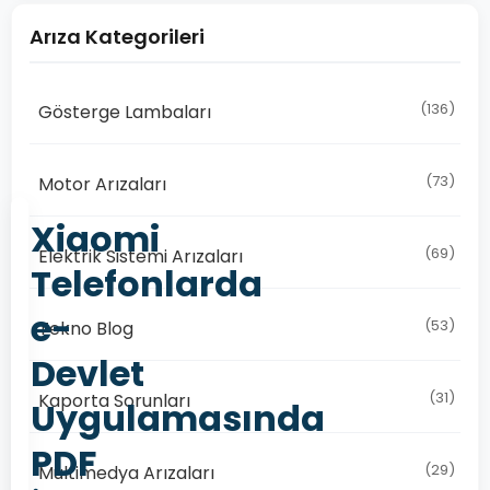
Arıza Kategorileri
(136)
Gösterge Lambaları
(73)
Motor Arızaları
Xiaomi
(69)
Elektrik Sistemi Arızaları
Telefonlarda
e-
(53)
Tekno Blog
Devlet
(31)
Kaporta Sorunları
Uygulamasında
PDF
(29)
Multimedya Arızaları