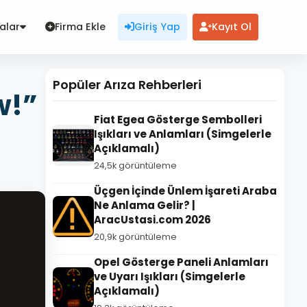
alar
Firma Ekle
Giriş Yap
Kayıt Ol
Popüler Arıza Rehberleri
w!”
Fiat Egea Gösterge Sembolleri
Işıkları ve Anlamları (Simgelerle
Açıklamalı)
24,5k görüntüleme
Üçgen İçinde Ünlem İşareti Araba
Ne Anlama Gelir? |
AracUstasi.com 2026
20,9k görüntüleme
Opel Gösterge Paneli Anlamları
ve Uyarı Işıkları (Simgelerle
Açıklamalı)