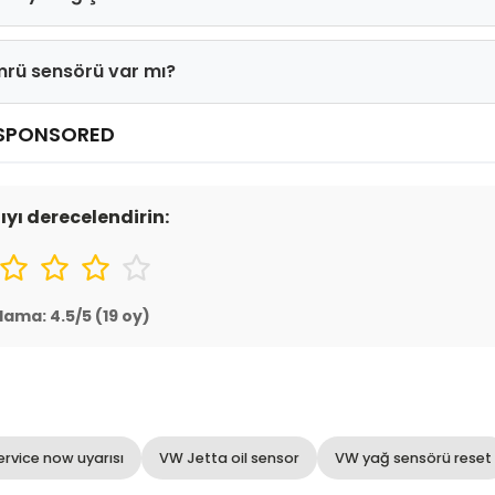
rü sensörü var mı?
SPONSORED
ıyı derecelendirin:
lama:
4.5
/5 (
19
oy)
ervice now uyarısı
VW Jetta oil sensor
VW yağ sensörü reset