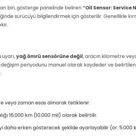
dan biri, gösterge panelinde beliren
“Oil Sensor: Service
nde sürücüyü bilgilendirmek için gösterilir. Genellikle kır
kir.
 uyarı,
yağ ömrü sensörüne değil
, aracın kilometre vey
ğ değişim periyodunu manuel olarak kaydeder ve belirtilen
.
e veya zaman esas alınarak tetiklenir.
ğı 16.000 km (10.000 mil) olarak belirtilir.
arıyı daha erken gösterecek şekilde ayarlayabilir (ör. 5.000 