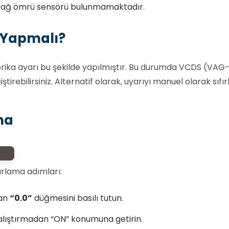
 yağ ömrü sensörü bulunmamaktadır.
e Yapmalı?
brika ayarı bu şekilde yapılmıştır. Bu durumda VCDS (VA
ştirebilirsiniz. Alternatif olarak, uyarıyı manuel olarak sıf
ma
rlama adımları:
nan
“0.0”
düğmesini basılı tutun.
alıştırmadan “ON” konumuna getirin.