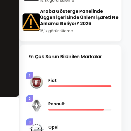
19,3k görüntüleme
Araba Gösterge Panelinde
Üçgen İçerisinde Ünlem İşareti Ne
Anlama Geliyor? 2026
15,1k görüntüleme
En Çok Sorun Bildirilen Markalar
1
Fiat
2
Renault
3
Opel