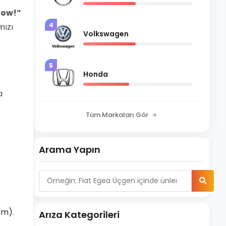
 Now!”
4
mızı
Volkswagen
5
Honda
a
Tüm Markaları Gör
Arama Yapın
km).
Arıza Kategorileri