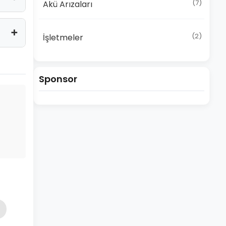
(7)
Akü Arızaları
(2)
İşletmeler
Sponsor