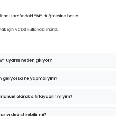
lt sol tarafındaki
“M”
düğmesine basın.
ak için VCDS kullanabilirsiniz.
w” uyarısı neden çıkıyor?
en geliyorsa ne yapmalıyım?
manuel olarak sıfırlayabilir miyim?
arıyı değiştirebilir mi?