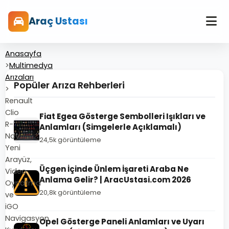
Araç Ustası
Anasayfa
>
Multimedya
Arızaları
Popüler Arıza Rehberleri
>
Renault
Clio
Fiat Egea Gösterge Sembolleri Işıkları ve
R-
Anlamları (Simgelerle Açıklamalı)
Nav:
24,5k görüntüleme
Yeni
Arayüz,
Üçgen İçinde Ünlem İşareti Araba Ne
Video
Anlama Gelir? | AracUstasi.com 2026
Oynatma
20,8k görüntüleme
ve
iGO
Navigasyon
Opel Gösterge Paneli Anlamları ve Uyarı