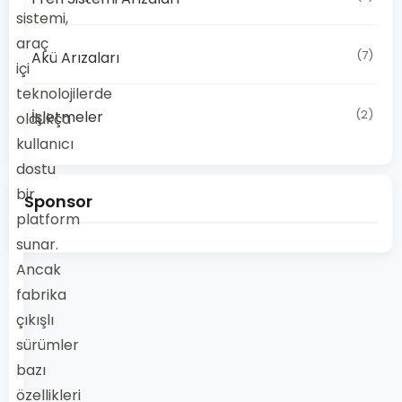
sistemi,
araç
(7)
Akü Arızaları
içi
teknolojilerde
(2)
İşletmeler
oldukça
kullanıcı
dostu
bir
Sponsor
platform
sunar.
Ancak
fabrika
çıkışlı
sürümler
bazı
özellikleri