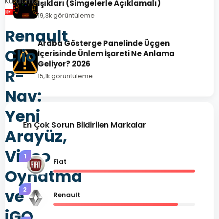
Kurulumu
Işıkları (Simgelerle Açıklamalı)
19,3k görüntüleme
Renault
Araba Gösterge Panelinde Üçgen
Clio
İçerisinde Ünlem İşareti Ne Anlama
Geliyor? 2026
R-
15,1k görüntüleme
Nav:
Yeni
En Çok Sorun Bildirilen Markalar
Arayüz,
Video
1
Fiat
Oynatma
2
ve
Renault
iGO