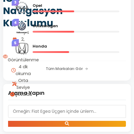
3
Opel
Navigasyon
Kurulumu
4
Volkswagen
Mayıs
2,
5
2025
Honda
497
Görüntülenme
4 dk
Tüm Markaları Gör
okuma
Orta
Seviye
Arama Yapın
Çözüldü