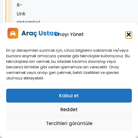
R-
Link
sistemleri
farklı
Onayı Yönet
altyapıya
sahiptir.
En iyi deneyimleri sunmak için, cihaz bilgilerini saklamak ve/veya
Uyum
bunlara erişmek amacıyla çerezler gibi teknolojiler kullanıyoruz. Bu
teknolojilere izin vermek, bu sitedeki tarama davranışı veya
kontrolü
benzersiz kimlikler gibi verileri işlememize izin verecektir. Onay
vermemek veya onayı geri çekmek, belirli özellikleri ve işlevleri
yapılmalıdır.
olumsuz etkileyebilir.
iGO
veya
Kabul et
custom
Reddet
firmware
dosyaları
Tercihleri görüntüle
yalnızca