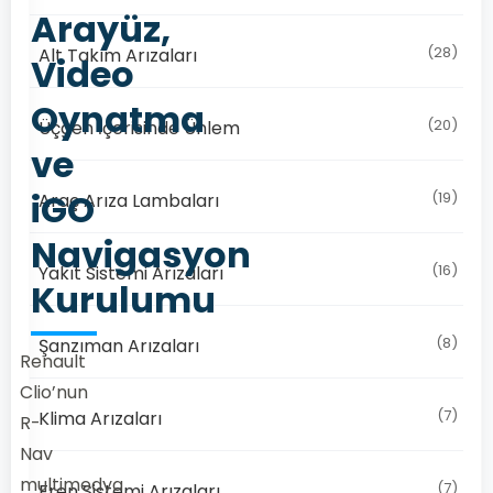
Arayüz,
(28)
Alt Takım Arızaları
Video
Oynatma
(20)
Üçgen İçerisinde Ünlem
ve
iGO
(19)
Araç Arıza Lambaları
Navigasyon
(16)
Yakıt Sistemi Arızaları
Kurulumu
(8)
Şanzıman Arızaları
Renault
Clio’nun
(7)
Klima Arızaları
R-
Nav
multimedya
(7)
Fren Sistemi Arızaları