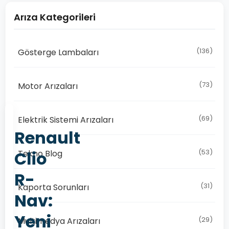
Arıza Kategorileri
(136)
Gösterge Lambaları
(73)
Motor Arızaları
(69)
Elektrik Sistemi Arızaları
Renault
Clio
(53)
Tekno Blog
R-
(31)
Kaporta Sorunları
Nav:
Yeni
(29)
Multimedya Arızaları