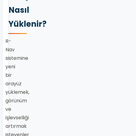
Nasıl
Yüklenir?
R-
Nav
sistemine
yeni
bir
arayüz
yüklemek,
görünüm
ve
işlevselliği
artırmak
isteyenler