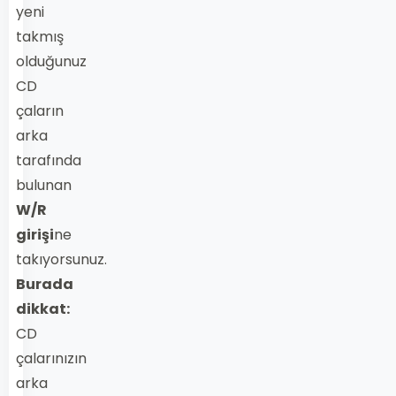
yeni
takmış
olduğunuz
CD
çaların
arka
tarafında
bulunan
W/R
girişi
ne
takıyorsunuz.
Burada
dikkat:
CD
çalarınızın
arka