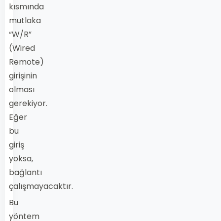
kısmında
mutlaka
“W/R”
(Wired
Remote)
girişinin
olması
gerekiyor.
Eğer
bu
giriş
yoksa,
bağlantı
çalışmayacaktır.
Bu
yöntem