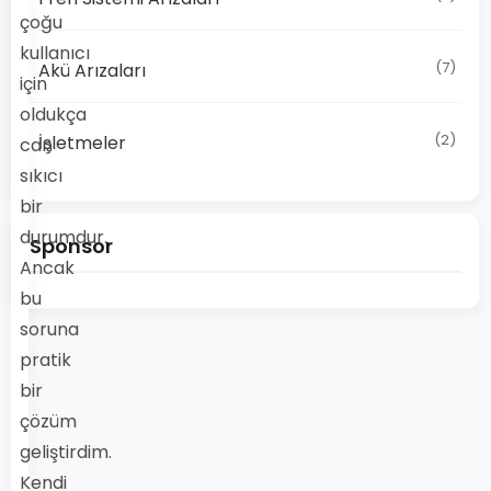
çoğu
kullanıcı
(7)
Akü Arızaları
için
oldukça
(2)
İşletmeler
can
sıkıcı
bir
durumdur.
Sponsor
Ancak
bu
soruna
pratik
bir
çözüm
geliştirdim.
Kendi