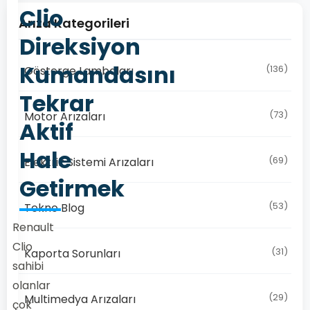
Clio
Arıza Kategorileri
Direksiyon
Kumandasını
(136)
Gösterge Lambaları
Tekrar
(73)
Motor Arızaları
Aktif
Hale
(69)
Elektrik Sistemi Arızaları
Getirmek
(53)
Tekno Blog
Renault
Clio
(31)
Kaporta Sorunları
sahibi
olanlar
(29)
Multimedya Arızaları
çok