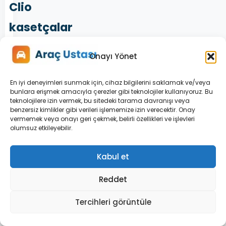
Clio
kasetçalar
sökümü
Onayı Yönet
zor
En iyi deneyimleri sunmak için, cihaz bilgilerini saklamak ve/veya
mu?
bunlara erişmek amacıyla çerezler gibi teknolojiler kullanıyoruz. Bu
teknolojilere izin vermek, bu sitedeki tarama davranışı veya
Hayır,
benzersiz kimlikler gibi verileri işlememize izin verecektir. Onay
basit
vermemek veya onayı geri çekmek, belirli özellikleri ve işlevleri
olumsuz etkileyebilir.
birkaç
vida
Kabul et
ve
klips
Reddet
sökümü
Tercihleri görüntüle
ile
kolayca