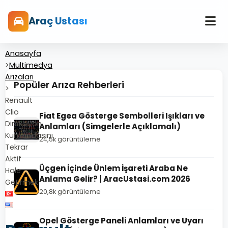
Araç Ustası
Anasayfa
>
Multimedya
Arızaları
Popüler Arıza Rehberleri
>
Renault
Clio
Fiat Egea Gösterge Sembolleri Işıkları ve
Direksiyon
Anlamları (Simgelerle Açıklamalı)
Kumandasını
24,5k görüntüleme
Tekrar
Aktif
Üçgen İçinde Ünlem İşareti Araba Ne
Hale
Anlama Gelir? | AracUstasi.com 2026
Getirmek
20,8k görüntüleme
Opel Gösterge Paneli Anlamları ve Uyarı