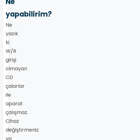
Ne
yapabilirim?
Ne
yazık
ki
W/R
girişi
olmayan
CD
çalarlar
ile
aparat
çalışmaz.
Cihaz
değiştirmeniz
ya