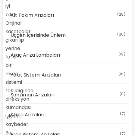
iyi
bilir:
(28)
Alt Takım Arızaları
Orijinal
kasetçalar
(20)
Üçgen İçerisinde Ünlem
çıkarılıp
yerine
(19)
Araç Arıza Lambaları
farklı
bir
müzik
(16)
Yakıt Sistemi Arızaları
sistemi
takıldığında
(8)
Şanzıman Arızaları
direksiyon
kumandası
(7)
Klima Arızaları
işlevini
kaybeder.
Bu,
(7)
Fren Sistemi Arızaları