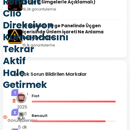
Renault
Işıkları (Simgelerle Açıklamalı)
Clio
19,3k görüntüleme
Direksiyon
Araba Gösterge Panelinde Üçgen
İçerisinde Ünlem İşareti Ne Anlama
Kumandasını
Geliyor? 2026
Tekrar
15,1k görüntüleme
Aktif
Hale
En Çok Sorun Bildirilen Markalar
Getirmek
1
Nisan
Fiat
27,
2025
2
560
Renault
Görüntülenme
5 dk