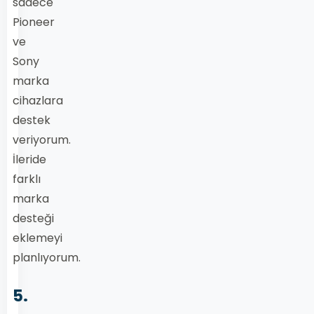
sadece
Pioneer
ve
Sony
marka
cihazlara
destek
veriyorum.
İleride
farklı
marka
desteği
eklemeyi
planlıyorum.
5.