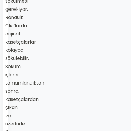
sökülmesi
gerekiyor.
Renault
Clio’larda
orijinal
kasetçalarlar
kolayca
sökülebilir.
Söküm
işlemi
tamamlandıktan
sonra,
kasetçalardan
çıkan
ve
üzerinde