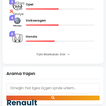
3
okuma
Opel
Orta
Seviye
4
Volkswagen
5
Honda
Tüm Markaları Gör
Arama Yapın
Renault