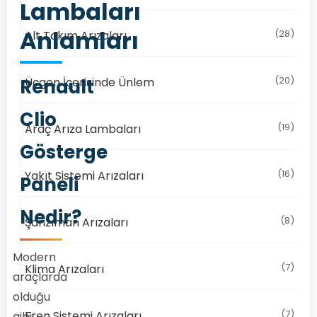
Lambaları
Anlamları
(28)
Alt Takım Arızaları
(20)
Renault
Üçgen İçerisinde Ünlem
Clio
(19)
Araç Arıza Lambaları
Gösterge
(16)
Yakıt Sistemi Arızaları
Paneli
Nedir?
(8)
Şanzıman Arızaları
Modern
(7)
Klima Arızaları
araçlarda
olduğu
(7)
Fren Sistemi Arızaları
gibi,