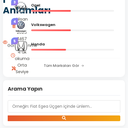
3
Opel
Anlamları
Nisan
4
Volkswagen
27,
2025
1467
5
Honda
Görüntülenme
4 dk
okuma
Orta
Tüm Markaları Gör
Seviye
Arama Yapın