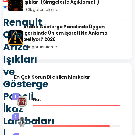
Işıkları (Simgelerle Açıklamalı)
19,3k görüntüleme
Renault
Araba Gösterge Panelinde Üçgen
Clio
İçerisinde Ünlem İşareti Ne Anlama
Geliyor? 2026
Arıza
15,1k görüntüleme
Işıkları
ve
En Çok Sorun Bildirilen Markalar
Gösterge
Paneli
1
Fiat
İkaz
2
Lambaları
Renault
|