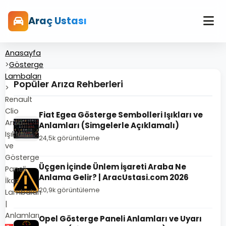
Araç Ustası
Anasayfa
>
Gösterge
Lambaları
Popüler Arıza Rehberleri
>
Renault
Clio
Fiat Egea Gösterge Sembolleri Işıkları ve
Arıza
Anlamları (Simgelerle Açıklamalı)
Işıkları
24,5k görüntüleme
ve
Gösterge
Üçgen İçinde Ünlem İşareti Araba Ne
Paneli
Anlama Gelir? | AracUstasi.com 2026
İkaz
20,9k görüntüleme
Lambaları
|
Anlamları
Opel Gösterge Paneli Anlamları ve Uyarı