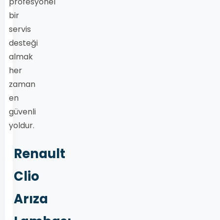
profesyonel
bir
servis
desteği
almak
her
zaman
en
güvenli
yoldur.
Renault
Clio
Arıza