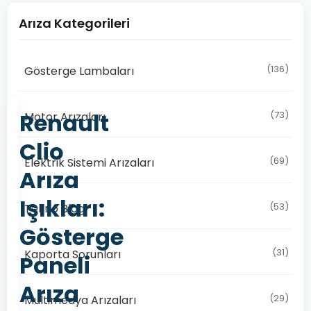
Arıza Kategorileri
(136)
Gösterge Lambaları
Renault
(73)
Motor Arızaları
Clio
(69)
Elektrik Sistemi Arızaları
Arıza
Işıkları:
(53)
Tekno Blog
Gösterge
(31)
Kaporta Sorunları
Paneli
Arıza
(29)
Multimedya Arızaları