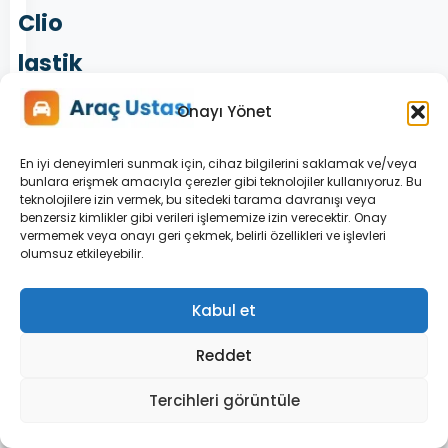
Clio
lastik
basınç
Onayı Yönet
uyarı
En iyi deneyimleri sunmak için, cihaz bilgilerini saklamak ve/veya
lambası
bunlara erişmek amacıyla çerezler gibi teknolojiler kullanıyoruz. Bu
teknolojilere izin vermek, bu sitedeki tarama davranışı veya
neden
benzersiz kimlikler gibi verileri işlememize izin verecektir. Onay
vermemek veya onayı geri çekmek, belirli özellikleri ve işlevleri
olumsuz etkileyebilir.
yanar?
Lastiklerden
Kabul et
birinin
veya
Reddet
birkaçının
Tercihleri görüntüle
hava
basıncı