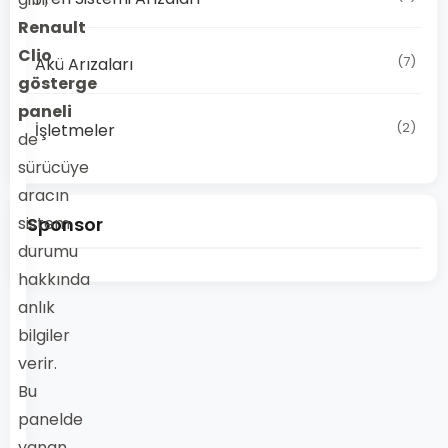
Renault
Clio
(7)
Akü Arızaları
gösterge
paneli
(2)
İşletmeler
de
sürücüye
aracın
sistem
Sponsor
durumu
hakkında
anlık
bilgiler
verir.
Bu
panelde
yanan