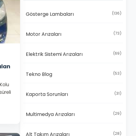
(136)
Gösterge Lambaları
(73)
Motor Arızaları
(69)
Elektrik Sistemi Arızaları
ılan
(53)
Tekno Blog
Kolu
üreli
(31)
Kaporta Sorunları
(29)
Multimedya Arızaları
(28)
Alt Takım Arızaları