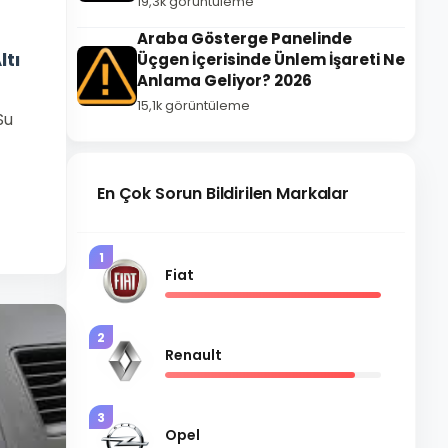
19,3k görüntüleme
Araba Gösterge Panelinde
ltı
Üçgen İçerisinde Ünlem İşareti Ne
Anlama Geliyor? 2026
15,1k görüntüleme
Su
En Çok Sorun Bildirilen Markalar
1
Fiat
2
Renault
3
Opel