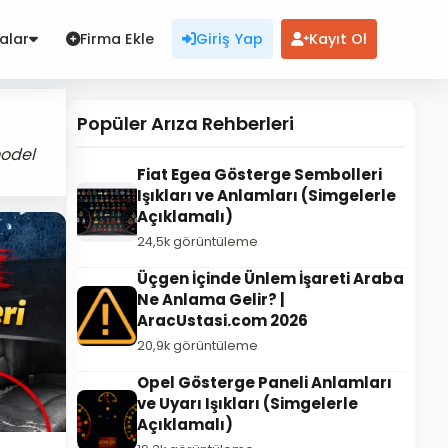
alar
Firma Ekle
Giriş Yap
Kayıt Ol
Popüler Arıza Rehberleri
model
Fiat Egea Gösterge Sembolleri
Işıkları ve Anlamları (Simgelerle
Açıklamalı)
24,5k görüntüleme
Üçgen İçinde Ünlem İşareti Araba
Ne Anlama Gelir? |
AracUstasi.com 2026
20,9k görüntüleme
Opel Gösterge Paneli Anlamları
ve Uyarı Işıkları (Simgelerle
Açıklamalı)