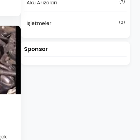
(7)
Akü Arızaları
(2)
İşletmeler
Sponsor
çek