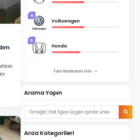
4
Volkswagen
5
Honda
Adım
Rehber
Tüm Markaları Gör
ını
Arama Yapın
Arıza Kategorileri