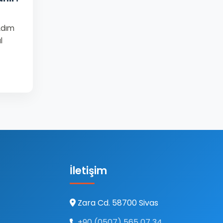
 Adım
l
İletişim
Zara Cd. 58700 Sivas
+90 (0507) 565 07 34