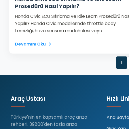
Prosedürü Nasıl Yapılır?
Honda Civic ECU Sıfırlama ve Idle Learn Prosedürü Nas
Yapılır? Honda Civic modellerinde throttle body
temizliği, hava sensörü müdahalesi veya…
Devamını Oku
1
Araç Ustası
Hızlı Li
Türkiye'nin en kapsamlı araç arıza
Ana Sayf
rehberi. 39800'den fazla arıza
Giriş Yap