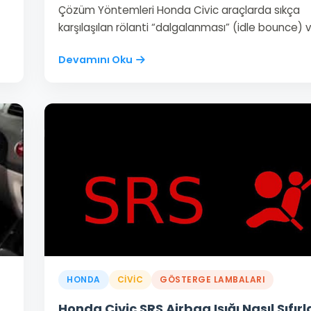
Çözüm Yöntemleri Honda Civic araçlarda sıkça
karşılaşılan rölanti “dalgalanması” (idle bounce) 
Devamını Oku
HONDA
CIVIC
GÖSTERGE LAMBALARI
Honda Civic SRS Airbag Işığı Nasıl Sıfırl