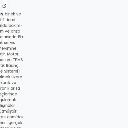
in
, binek ve
fif ticari
arda bakım-
ım ve arıza
 alanında 15+
lık servis
neyimine
tir. Motor,
man ve TPMS
tik Basınç
me Sistemi)
 olmak üzere
kanik ve
ronik arıza
eçlerinde
gulamalı
lışmalar
ütmüştür.
tasi.com’daki
lerini gerçek