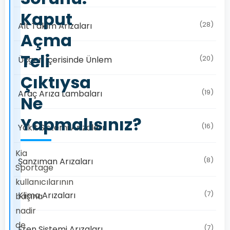
Kaput
(28)
Alt Takım Arızaları
Açma
Teli
(20)
Üçgen İçerisinde Ünlem
Çıktıysa
(19)
Araç Arıza Lambaları
Ne
Yapmalısınız?
(16)
Yakıt Sistemi Arızaları
Kia
(8)
Şanzıman Arızaları
Sportage
kullanıcılarının
(7)
Klima Arızaları
başına
nadir
de
(7)
Fren Sistemi Arızaları