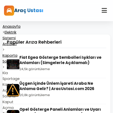
Araç Ustası
Anasayfa
>
Elektrik
Sistemi
Popüler Arıza Rehberleri
Arızaları
>
Kaporta
Fiat Egea Gösterge Sembolleri Işıkları ve
Sorunları
Anlamları (Simgelerle Açıklamalı)
>
24,5k görüntüleme
Kia
Sportage
Üçgen İçinde Ünlem İşareti Araba Ne
Kaput
Anlama Gelir? | AracUstasi.com 2026
Açma
20,8k görüntüleme
Sorunu:
Kaput
Açma
Opel Gösterge Paneli Anlamları ve Uyarı