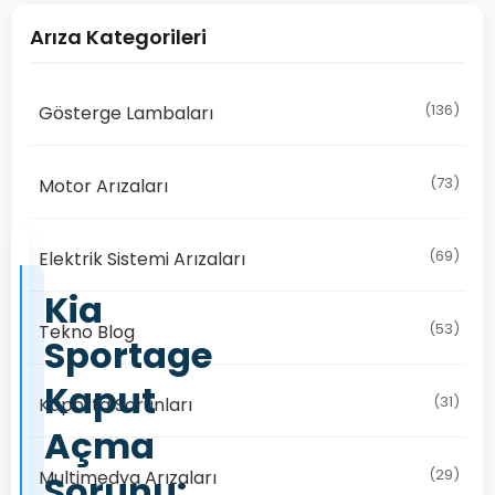
Arıza Kategorileri
(136)
Gösterge Lambaları
(73)
Motor Arızaları
(69)
Elektrik Sistemi Arızaları
Kia
(53)
Tekno Blog
Sportage
Kaput
(31)
Kaporta Sorunları
Açma
(29)
Multimedya Arızaları
Sorunu: