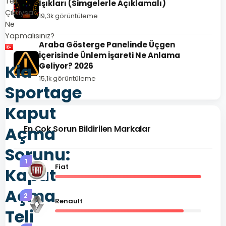
Teli
Işıkları (Simgelerle Açıklamalı)
Çıktıysa
19,3k görüntüleme
Ne
Yapmalısınız?
Araba Gösterge Panelinde Üçgen
İçerisinde Ünlem İşareti Ne Anlama
Kia
Geliyor? 2026
15,1k görüntüleme
Sportage
Kaput
Açma
En Çok Sorun Bildirilen Markalar
Sorunu:
1
Fiat
Kaput
Açma
2
Renault
Teli