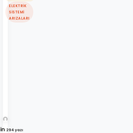
ELEKTRIK
SISTEMI
ARIZALARI
in
294 yazı