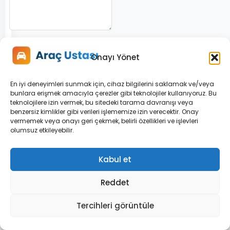
Adınız *
Onayı Yönet
En iyi deneyimleri sunmak için, cihaz bilgilerini saklamak ve/veya
bunlara erişmek amacıyla çerezler gibi teknolojiler kullanıyoruz. Bu
teknolojilere izin vermek, bu sitedeki tarama davranışı veya
E-posta *
benzersiz kimlikler gibi verileri işlememize izin verecektir. Onay
vermemek veya onayı geri çekmek, belirli özellikleri ve işlevleri
olumsuz etkileyebilir.
Kabul et
Reddet
Benzer
Tercihleri görüntüle
Arıza