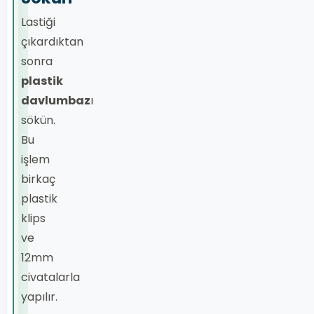
Lastiği
çıkardıktan
sonra
plastik
davlumbaz
ı
sökün.
Bu
işlem
birkaç
plastik
klips
ve
12mm
civatalarla
yapılır.