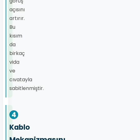
görüş
açısını
artırır.
Bu
kısım
da
birkaç
vida
ve
cıvatayla
sabitlenmiştir.
4
Kablo
Mekanizmasını