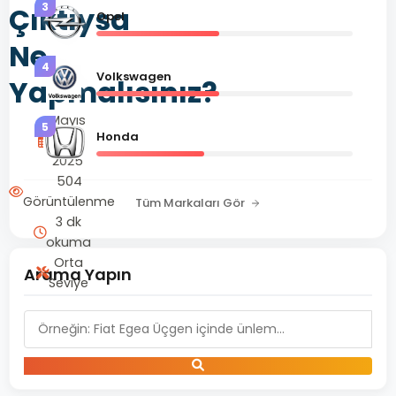
3
Çıktıysa
Opel
Ne
4
Volkswagen
Yapmalısınız?
Mayıs
5
Honda
6,
2025
504
Görüntülenme
Tüm Markaları Gör
3 dk
okuma
Orta
Arama Yapın
Seviye