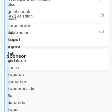
olsa
gelebilecek
(7)
Akü Arızaları
ciddi
sorunlardan
(2)
biri,
İşletmeler
kaput
açma
teli
Sponsor
çıktı
ktan
sonra
kaputun
tamamen
kapanmasıdır.
Bu
durumda
kaput