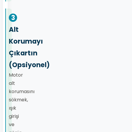
3
Alt
Korumayı
Çıkartın
(Opsiyonel)
Motor
alt
korumasını
sökmek,
ışık
girişi
ve