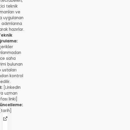
 tecrübeleri,
ici teknik
manları ve
a uygulanan
s adımlarına
rak hazırlar.
Teknik
ğrulama:
çerikler
mlanmadan
ce saha
imi bulunan
 ustaları
ndan kontrol
edilir.
l:
[LinkedIn
ya uzman
fası linki]
üncelleme:
[tarih]
admin
web