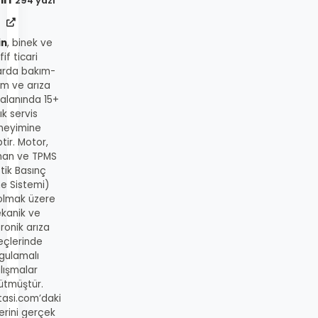
294 yazı
in
, binek ve
fif ticari
arda bakım-
ım ve arıza
 alanında 15+
lık servis
neyimine
tir. Motor,
man ve TPMS
tik Basınç
me Sistemi)
 olmak üzere
kanik ve
ronik arıza
eçlerinde
gulamalı
lışmalar
ütmüştür.
tasi.com’daki
lerini gerçek