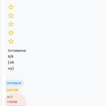
Ortalama:
5
/5
(
46
oy)
HYUNDAI
BAYON
ALT
TAKIM