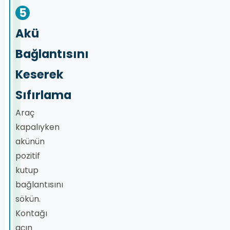
5
Akü
Bağlantısını
Keserek
Sıfırlama
Araç
kapalıyken
akünün
pozitif
kutup
bağlantısını
sökün.
Kontağı
açın