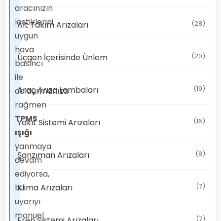
aracınızın
lastiklerini
(28)
Alt Takım Arızaları
uygun
hava
(20)
Üçgen İçerisinde Ünlem
basıncı
ile
(19)
Araç Arıza Lambaları
doldurmanıza
rağmen
TPMS
(16)
Yakıt Sistemi Arızaları
ışığı
yanmaya
(8)
Şanzıman Arızaları
devam
ediyorsa,
(7)
bu
Klima Arızaları
uyarıyı
manuel
(7)
Fren Sistemi Arızaları