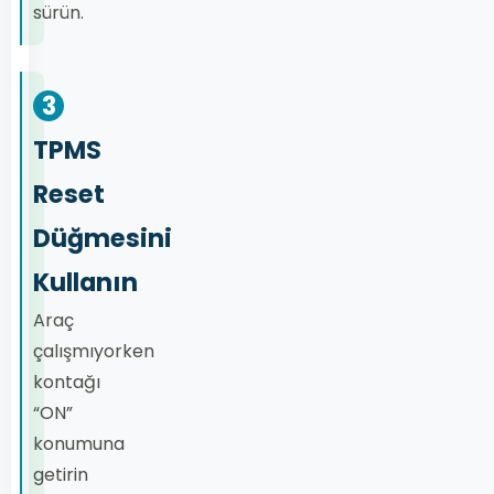
sürün.
3
TPMS
Reset
Düğmesini
Kullanın
Araç
çalışmıyorken
kontağı
“ON”
konumuna
getirin