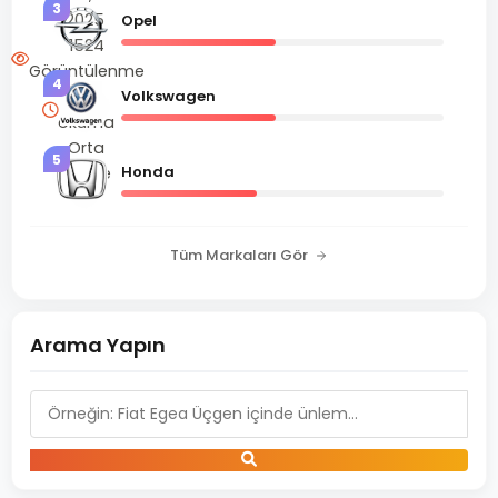
3
2025
Opel
1524
Görüntülenme
4
3 dk
Volkswagen
okuma
Orta
5
Honda
Seviye
Tüm Markaları Gör
Arama Yapın