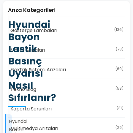
Arıza Kategorileri
Hyundai
(136)
Gösterge Lambaları
Bayon
Lastik
(73)
Motor Arızaları
Basınç
(69)
Elektrik Sistemi Arızaları
Uyarısı
Nasıl
(53)
Tekno Blog
Sıfırlanır?
(31)
Kaporta Sorunları
Hyundai
(29)
Multimedya Arızaları
Bayon