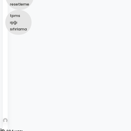
resetleme
tpms
ışığı
sıfırlama
in