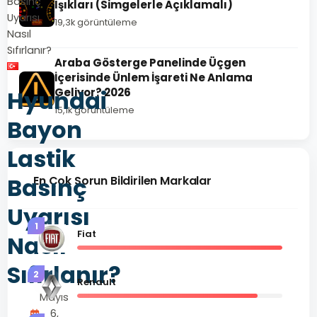
Basınç
Işıkları (Simgelerle Açıklamalı)
Uyarısı
19,3k görüntüleme
Nasıl
Sıfırlanır?
Araba Gösterge Panelinde Üçgen
İçerisinde Ünlem İşareti Ne Anlama
Hyundai
Geliyor? 2026
15,1k görüntüleme
Bayon
Lastik
Basınç
En Çok Sorun Bildirilen Markalar
Uyarısı
1
Fiat
Nasıl
Sıfırlanır?
2
Renault
Mayıs
6,