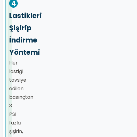
4
Lastikleri
Şişirip
İndirme
Yöntemi
Her
lastiği
tavsiye
edilen
basınçtan
3
PSI
fazla
şişirin,