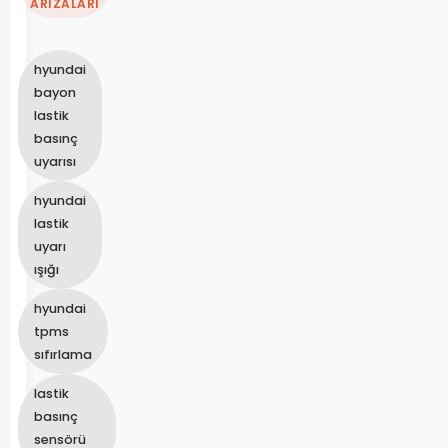
ARIZALARI
hyundai
bayon
lastik
basınç
uyarısı
hyundai
lastik
uyarı
ışığı
hyundai
tpms
sıfırlama
lastik
basınç
sensörü