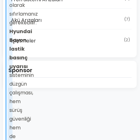
olarak
sıfırlamanız
(7)
Akü Arızaları
gerekebilir.
Hyundai
Bayon
(2)
İşletmeler
lastik
basınç
uyarısı
Sponsor
sisteminin
düzgün
çalışması,
hem
sürüş
güvenliği
hem
de