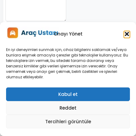
Onayı Yönet
Adınız *
En iyi deneyimleri sunmak için, cihaz bilgilerini saklamak ve/veya
bunlara erişmek amacıyla çerezler gibi teknolojiler kullanıyoruz. Bu
teknolojilere izin vermek, bu sitedeki tarama davranışı veya
E-posta *
benzersiz kimlikler gibi verileri işlememize izin verecektir. Onay
vermemek veya onayı geri çekmek, belirli özellikleri ve işlevleri
olumsuz etkileyebilir.
Kabul et
Reddet
Benzer
Tercihleri görüntüle