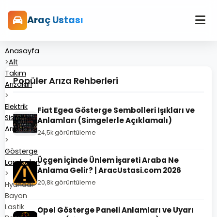
Araç Ustası
Anasayfa
>
Alt
Takım
Popüler Arıza Rehberleri
Arızaları
>
Elektrik
Fiat Egea Gösterge Sembolleri Işıkları ve
Sistemi
Anlamları (Simgelerle Açıklamalı)
Arızaları
24,5k görüntüleme
>
Gösterge
Üçgen İçinde Ünlem İşareti Araba Ne
Lambaları
Anlama Gelir? | AracUstasi.com 2026
>
20,8k görüntüleme
Hyundai
Bayon
Lastik
Opel Gösterge Paneli Anlamları ve Uyarı