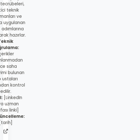
 tecrübeleri,
ici teknik
manları ve
a uygulanan
s adımlarına
rak hazırlar.
Teknik
ğrulama:
çerikler
mlanmadan
ce saha
imi bulunan
 ustaları
ndan kontrol
edilir.
l:
[LinkedIn
ya uzman
fası linki]
üncelleme:
[tarih]
admin
web