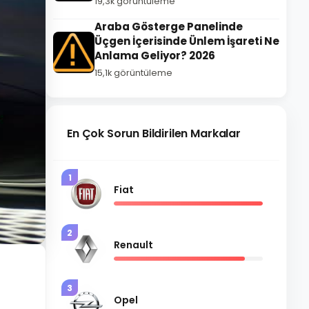
19,3k görüntüleme
Araba Gösterge Panelinde
Üçgen İçerisinde Ünlem İşareti Ne
Anlama Geliyor? 2026
15,1k görüntüleme
En Çok Sorun Bildirilen Markalar
1
Fiat
2
Renault
3
Opel