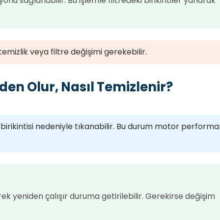
onu sağlanabilir. Bu işlemle filtredeki birikintiler yanarak
izlik veya filtre değişimi gerekebilir.
eden Olur, Nasıl Temizlenir?
irikintisi nedeniyle tıkanabilir. Bu durum motor performa
k yeniden çalışır duruma getirilebilir. Gerekirse değişim