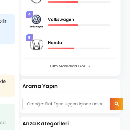
4
Volkswagen
lir.
5
Honda
Tüm Markaları Gör
kle
Arama Yapın
rsa
Arıza Kategorileri