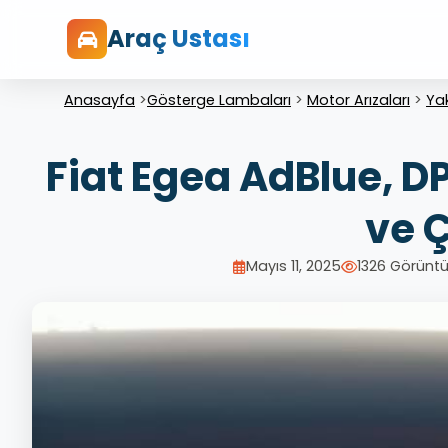
Araç Ustası
Anasayfa
>
Gösterge Lambaları
>
Motor Arızaları
>
Yak
Fiat Egea AdBlue, DP
ve 
Mayıs 11, 2025
1326 Görünt