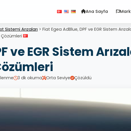
Ana Sayfa
Mark
ıt Sistemi Arızaları
>
Fiat Egea AdBlue, DPF ve EGR Sistem Arızala
Çözümleri
F ve EGR Sistem Arızal
Çözümleri
ülenme
3 dk okuma
Orta Seviye
Çözüldü