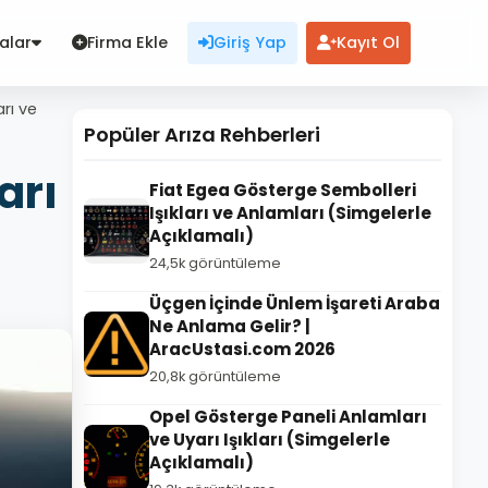
alar
Firma Ekle
Giriş Yap
Kayıt Ol
rı ve
Popüler Arıza Rehberleri
arı
Fiat Egea Gösterge Sembolleri
Işıkları ve Anlamları (Simgelerle
Açıklamalı)
24,5k görüntüleme
Üçgen İçinde Ünlem İşareti Araba
Ne Anlama Gelir? |
AracUstasi.com 2026
20,8k görüntüleme
Opel Gösterge Paneli Anlamları
ve Uyarı Işıkları (Simgelerle
Açıklamalı)