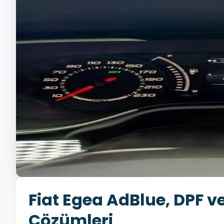
Fiat Egea AdBlue, DPF ve
Çözümleri