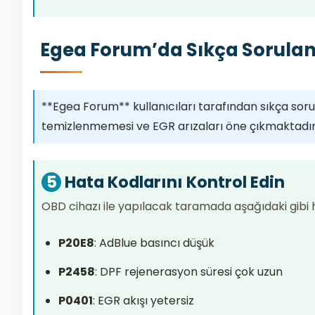
Egea Forum’da Sıkça Sorulan
**Egea Forum** kullanıcıları tarafından sıkça sor
temizlenmemesi ve EGR arızaları öne çıkmaktadır
5
Hata Kodlarını Kontrol Edin
OBD cihazı ile yapılacak taramada aşağıdaki gibi ha
P20E8
: AdBlue basıncı düşük
P2458
: DPF rejenerasyon süresi çok uzun
P0401
: EGR akışı yetersiz