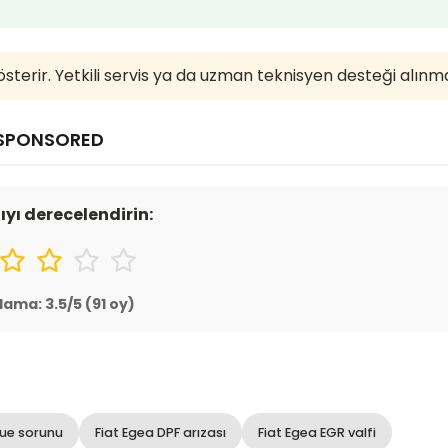
österir. Yetkili servis ya da uzman teknisyen desteği alınma
SPONSORED
ıyı derecelendirin:
lama:
3.5
/5 (
91
oy)
lue sorunu
Fiat Egea DPF arızası
Fiat Egea EGR valfi