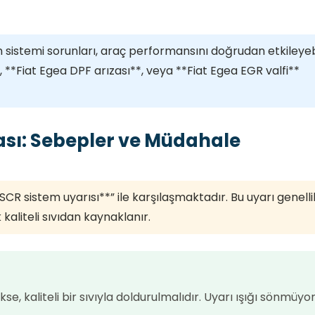
on sistemi sorunları, araç performansını doğrudan etkileyebi
 **Fiat Egea DPF arızası**, veya **Fiat Egea EGR valfi**
zası: Sebepler ve Müdahale
CR sistem uyarısı**” ile karşılaşmaktadır. Bu uyarı genelli
kaliteli sıvıdan kaynaklanır.
e, kaliteli bir sıvıyla doldurulmalıdır. Uyarı ışığı sönmüyo