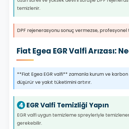
Uzun süreli ve yüksek devirli sürüşle DPF rejenerasy
temizlenir.
DPF rejenerasyonu sonuç vermezse, profesyonel tem
Fiat Egea EGR Valfi Arızası: N
**Fiat Egea EGR valfi** zamanla kurum ve karbon b
düşürür ve yakıt tüketimini artırır.
4
EGR Valfi Temizliği Yapın
EGR valfi uygun temizleme spreyleriyle temizlenere
gerekebilir.