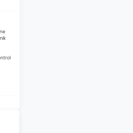
ine
nik
ntrol