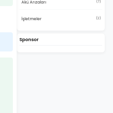
(7)
Akü Arızaları
(2)
İşletmeler
Sponsor