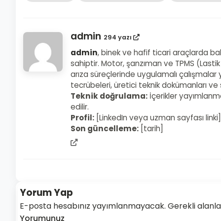
admin
294 yazı
admin
, binek ve hafif ticari araçlarda b
sahiptir. Motor, şanzıman ve TPMS (Lastik
arıza süreçlerinde uygulamalı çalışmalar y
tecrübeleri, üretici teknik dokümanları v
Teknik doğrulama:
İçerikler yayımlanm
edilir.
Profil:
[LinkedIn veya uzman sayfası linki]
Son güncelleme:
[tarih]
admin
web
sitesi
Yorum Yap
E-posta hesabınız yayımlanmayacak. Gerekli alanlar 
Yorumunuz