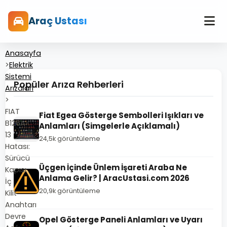
Araç Ustası
Anasayfa
>
Elektrik
Sistemi
Popüler Arıza Rehberleri
Arızaları
>
FIAT
Fiat Egea Gösterge Sembolleri Işıkları ve
B126A-
Anlamları (Simgelerle Açıklamalı)
13
24,5k görüntüleme
Hatası:
Sürücü
Üçgen İçinde Ünlem İşareti Araba Ne
Kapısı
Anlama Gelir? | AracUstasi.com 2026
İç
20,9k görüntüleme
Kilit
Anahtarı
Devre
Opel Gösterge Paneli Anlamları ve Uyarı