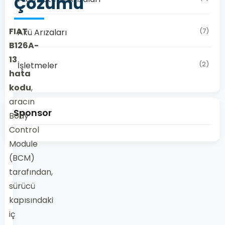
Çözümü
FIAT
(7)
Akü Arızaları
B126A-
13
(2)
İşletmeler
hata
kodu
,
aracın
Sponsor
Body
Control
Module
(BCM)
tarafından,
sürücü
kapısındaki
iç