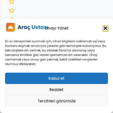
Onayı Yönet
En iyi deneyimleri sunmak için, cihaz bilgilerini saklamak ve/veya
bunlara erişmek amacıyla çerezler gibi teknolojiler kullanıyoruz. Bu
Ortalama:
teknolojilere izin vermek, bu sitedeki tarama davranışı veya
4
/5
benzersiz kimlikler gibi verileri işlememize izin verecektir. Onay
vermemek veya onayı geri çekmek, belirli özellikleri ve işlevleri
(
22
olumsuz etkileyebilir.
oy)
Kabul et
FIAT
Reddet
EGEA
ELEKTRIK
Tercihleri görüntüle
SISTEMI
ARIZALARI