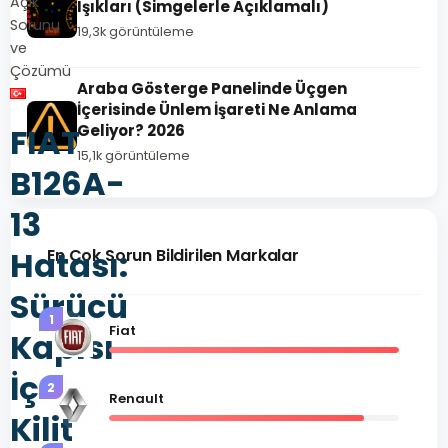
Açık
Işıkları (Simgelerle Açıklamalı)
Sorunu
19,3k görüntüleme
ve
Çözümü
Araba Gösterge Panelinde Üçgen
İçerisinde Ünlem İşareti Ne Anlama
FIAT
Geliyor? 2026
15,1k görüntüleme
B126A-
13
Hatası:
En Çok Sorun Bildirilen Markalar
Sürücü
1
Fiat
Kapısı
İç
2
Renault
Kilit