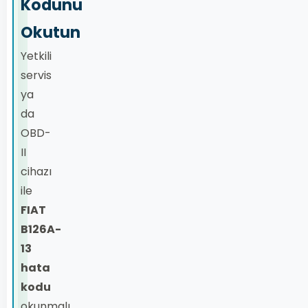
Kodunu
Okutun
Yetkili
servis
ya
da
OBD-
II
cihazı
ile
FIAT
B126A-
13
hata
kodu
okunmalı