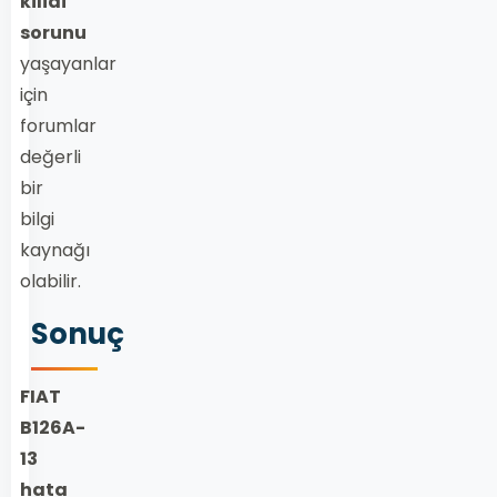
kilidi
sorunu
yaşayanlar
için
forumlar
değerli
bir
bilgi
kaynağı
olabilir.
Sonuç
FIAT
B126A-
13
hata