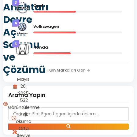
3
Anahtarı
Opel
Devre
4
Volkswagen
Açık
Sorunu
5
Honda
ve
Çözümü
Tüm Markaları Gör
Mayıs
26,
2025
Arama Yapın
532
Görüntülenme
3 dk
okuma
Orta
Seviye