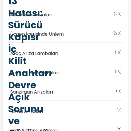
13
Hatası:
(28)
Alt Takım Arızaları
Sürücü
Kapısı
(20)
Üçgen İçerisinde Ünlem
İç
(19)
Araç Arıza Lambaları
Kilit
Anahtarı
(16)
Yakıt Sistemi Arızaları
Devre
(8)
Şanzıman Arızaları
Açık
Sorunu
(7)
Klima Arızaları
ve
(7)
Fren Sistemi Arızaları