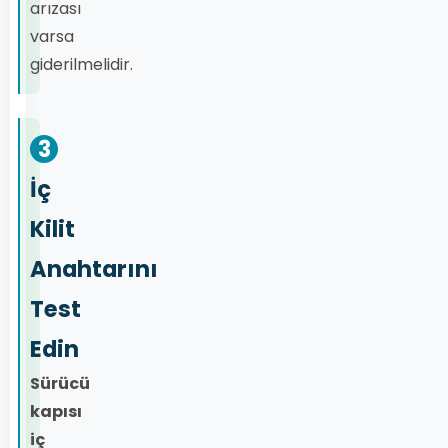
arızası
varsa
giderilmelidir.
3
İç
Kilit
Anahtarını
Test
Edin
Sürücü
kapısı
iç