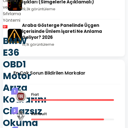
Okuma
Işıkları (Simgelerle Açıklamalı)
ve
19,3k görüntüleme
Sıfırlama
Yöntemi
Araba Gösterge Panelinde Üçgen
İçerisinde Ünlem İşareti Ne Anlama
BMW
Geliyor? 2026
15,1k görüntüleme
E36
OBD1
Motor
En Çok Sorun Bildirilen Markalar
Arıza
1
Fiat
Kodlarını
Cihazsız
2
Renault
Okuma