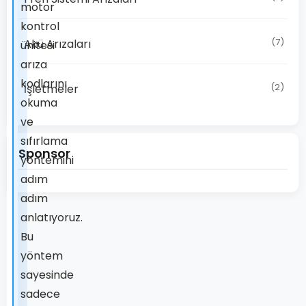
motor
kontrol
(7)
Akü Arızaları
ünitesi
arıza
kodlarını
(2)
İşletmeler
okuma
ve
sıfırlama
Sponsor
yöntemini
adım
adım
anlatıyoruz.
Bu
yöntem
sayesinde
sadece