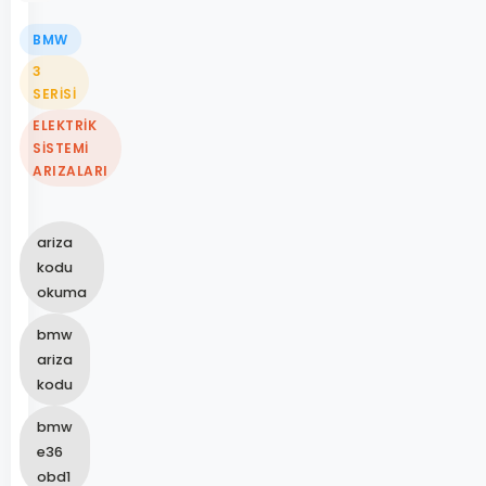
BMW
3
SERISI
ELEKTRIK
SISTEMI
ARIZALARI
ariza
kodu
okuma
bmw
ariza
kodu
bmw
e36
obd1