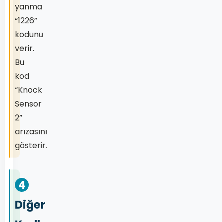
yanma
“1226”
kodunu
verir.
Bu
kod
“Knock
Sensor
2”
arızasını
gösterir.
4
Diğer