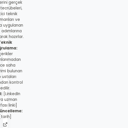
lerini gerçek
 tecrübeleri,
ici teknik
manları ve
a uygulanan
s adımlarına
rak hazırlar.
Teknik
ğrulama:
çerikler
mlanmadan
ce saha
imi bulunan
 ustaları
ndan kontrol
edilir.
l:
[LinkedIn
ya uzman
fası linki]
üncelleme:
[tarih]
admin