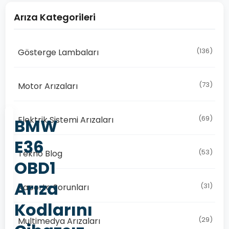
Arıza Kategorileri
(136)
Gösterge Lambaları
(73)
Motor Arızaları
(69)
Elektrik Sistemi Arızaları
BMW
E36
(53)
Tekno Blog
OBD1
Arıza
(31)
Kaporta Sorunları
Kodlarını
(29)
Multimedya Arızaları