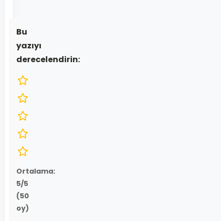
Bu
yazıyı
derecelendirin:
Ortalama:
5
/5
(
50
oy)