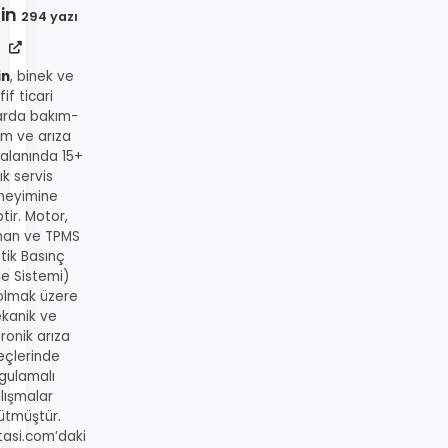
in
294 yazı
in
, binek ve
fif ticari
arda bakım-
ım ve arıza
 alanında 15+
lık servis
neyimine
tir. Motor,
man ve TPMS
tik Basınç
me Sistemi)
 olmak üzere
kanik ve
ronik arıza
eçlerinde
gulamalı
lışmalar
ütmüştür.
tasi.com’daki