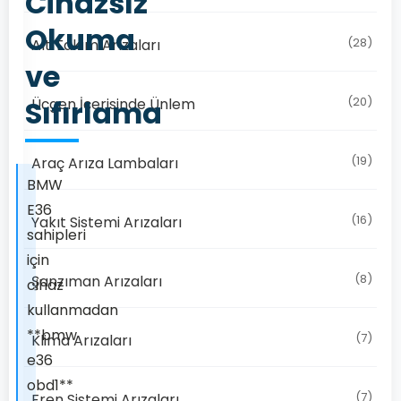
Cihazsız
Okuma
(28)
Alt Takım Arızaları
ve
Sıfırlama
(20)
Üçgen İçerisinde Ünlem
(19)
Araç Arıza Lambaları
BMW
E36
(16)
Yakıt Sistemi Arızaları
sahipleri
için
(8)
Şanzıman Arızaları
cihaz
kullanmadan
**bmw
(7)
Klima Arızaları
e36
obd1**
(7)
Fren Sistemi Arızaları