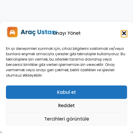
Onayı Yönet
En iyi deneyimleri sunmak için, cihaz bilgilerini saklamak ve/veya
RENAULT
bunlara erişmek amacıyla çerezler gibi teknolojiler kullanıyoruz. Bu
CLIO
teknolojilere izin vermek, bu sitedeki tarama davranışı veya
benzersiz kimlikler gibi verileri işlememize izin verecektir. Onay
ELEKTRIK
vermemek veya onayı geri çekmek, belirli özellikleri ve işlevleri
SISTEMI
olumsuz etkileyebilir.
ARIZALARI
Renault
Kabul et
Clio
Kart
Reddet
Anahtar
Tercihleri görüntüle
Sorunu:
Card