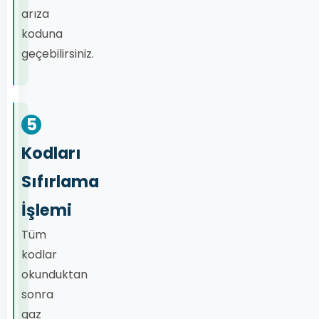
arıza
koduna
geçebilirsiniz.
5
Kodları
Sıfırlama
İşlemi
Tüm
kodlar
okunduktan
sonra
gaz