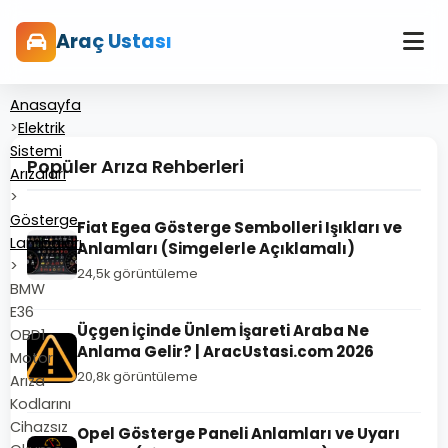
Araç Ustası
Anasayfa
>
Elektrik
Sistemi
Popüler Arıza Rehberleri
Arızaları
>
Gösterge
Fiat Egea Gösterge Sembolleri Işıkları ve
Lambaları
Anlamları (Simgelerle Açıklamalı)
>
24,5k görüntüleme
BMW
E36
Üçgen İçinde Ünlem İşareti Araba Ne
OBD1
Anlama Gelir? | AracUstasi.com 2026
Motor
20,8k görüntüleme
Arıza
Kodlarını
Cihazsız
Opel Gösterge Paneli Anlamları ve Uyarı