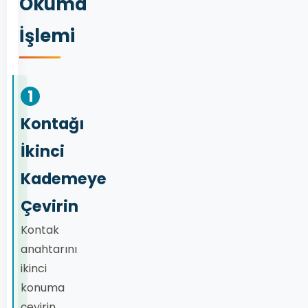
Okuma
İşlemi
1
Kontağı
İkinci
Kademeye
Çevirin
Kontak
anahtarını
ikinci
konuma
çevirin