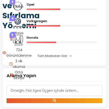
3
ve
Opel
Sıfırlama
4
Volkswagen
Yöntemi
Mayıs
5
Honda
10,
2025
724
Görüntülenme
Tüm Markaları Gör
2 dk
okuma
Orta
Arama Yapın
Seviye