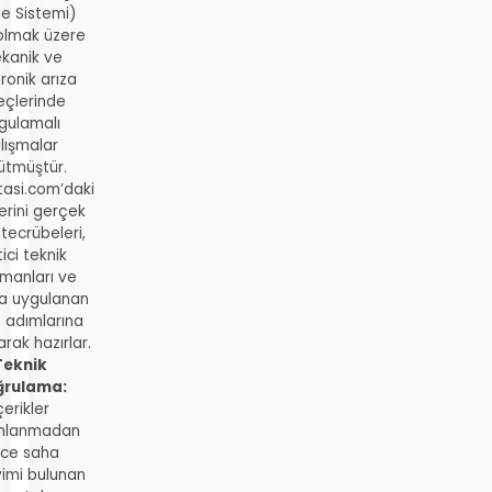
me Sistemi)
 olmak üzere
kanik ve
ronik arıza
eçlerinde
gulamalı
lışmalar
ütmüştür.
tasi.com’daki
lerini gerçek
 tecrübeleri,
ici teknik
manları ve
a uygulanan
s adımlarına
rak hazırlar.
Teknik
ğrulama:
çerikler
mlanmadan
ce saha
imi bulunan