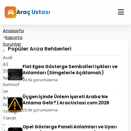
Araç Ustası
Anasayfa
>
Kaporta
Sorunları
Popüler Arıza Rehberleri
>
Audi
A3
Fiat Egea Gösterge Sembolleri Işıkları ve
2008
Anlamları (Simgelerle Açıklamalı)
Sportback
24,5k görüntüleme
Sunroof
ve
Üçgen İçinde Ünlem İşareti Araba Ne
Arka
Anlama Gelir? | AracUstasi.com 2026
Güneşlik
20,8k görüntüleme
Tırnağı
Tamiri
–
Opel Gösterge Paneli Anlamları ve Uyarı