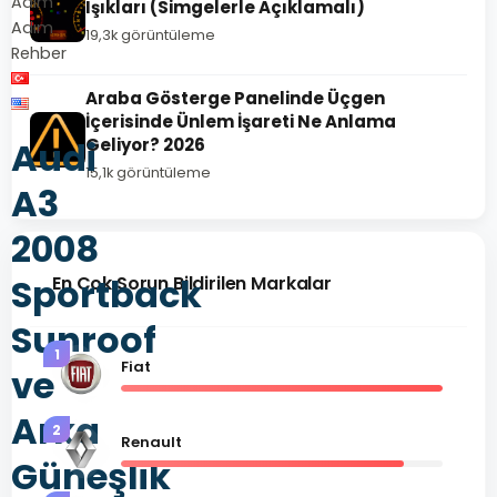
Adım
Işıkları (Simgelerle Açıklamalı)
Adım
19,3k görüntüleme
Rehber
Araba Gösterge Panelinde Üçgen
İçerisinde Ünlem İşareti Ne Anlama
Audi
Geliyor? 2026
15,1k görüntüleme
A3
2008
Sportback
En Çok Sorun Bildirilen Markalar
Sunroof
1
Fiat
ve
Arka
2
Renault
Güneşlik