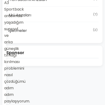
A3
Sportback
(7)
Akü Arızaları
aracımda
yaşadığım
sunroof
(2)
İşletmeler
ve
arka
güneşlik
Sponsor
tırnağı
kırılması
problemini
nasıl
çözdüğümü
adım
adım
paylaşıyorum.