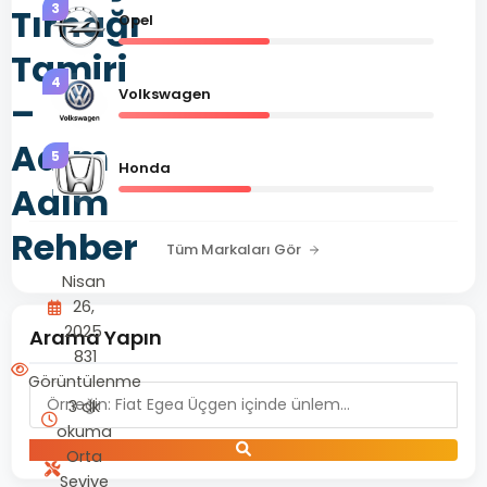
3
Tırnağı
Opel
Tamiri
4
Volkswagen
–
Adım
5
Honda
Adım
Rehber
Tüm Markaları Gör
Nisan
26,
2025
Arama Yapın
831
Görüntülenme
3 dk
okuma
Orta
Seviye