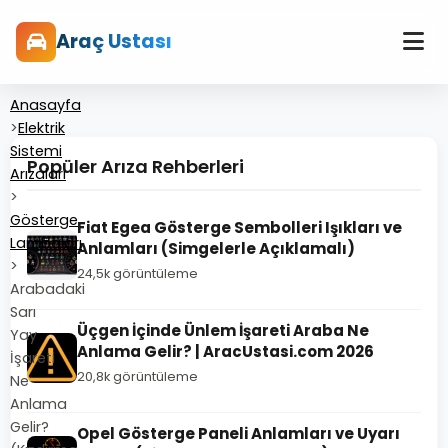
Araç Ustası
Anasayfa
>
Elektrik
Sistemi
Popüler Arıza Rehberleri
Arızaları
>
Gösterge
Fiat Egea Gösterge Sembolleri Işıkları ve
Lambaları
Anlamları (Simgelerle Açıklamalı)
>
24,5k görüntüleme
Arabadaki
Sarı
Üçgen İçinde Ünlem İşareti Araba Ne
Yay
Anlama Gelir? | AracUstasi.com 2026
İşareti
20,8k görüntüleme
Ne
Anlama
Gelir?
Opel Gösterge Paneli Anlamları ve Uyarı