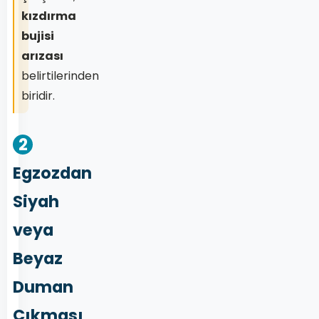
kızdırma
bujisi
arızası
belirtilerinden
biridir.
2
Egzozdan
Siyah
veya
Beyaz
Duman
Çıkması