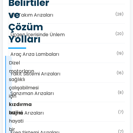
Belirtiler
ve
(28)
Alt Takım Arızaları
Çözüm
(20)
Üçgen İçerisinde Ünlem
Yolları
(19)
Araç Arıza Lambaları
Dizel
motorların
(16)
Yakıt Sistemi Arızaları
sağlıklı
çalışabilmesi
(8)
Şanzıman Arızaları
için
kızdırma
bujisi
(7)
Klima Arızaları
hayati
bir
(7)
Fren Sistemi Arızaları