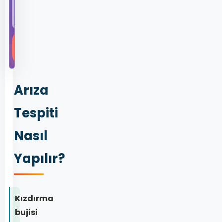
ve
Citroen...
Hemen
Keşfet
Arıza
Tespiti
Nasıl
Yapılır?
Kızdırma
bujisi