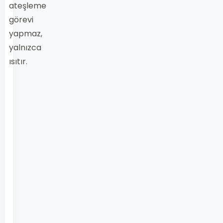
ateşleme
görevi
yapmaz,
yalnızca
ısıtır.
dizel
araçlarda
kızdırma
bujisi,
kızdırma
bujisi
arızası,
kızdırma
bujisi
değişimi,