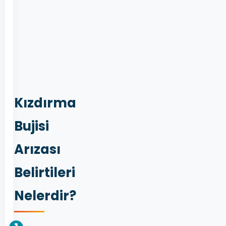
kızdırma
bujisi
forum,
kızdırma
bujisi
nedir
Kızdırma
Bujisi
Arızası
Belirtileri
Nelerdir?