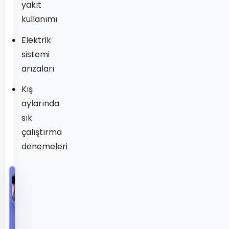
yakıt
kullanımı
Elektrik
sistemi
arızaları
Kış
aylarında
sık
çalıştırma
denemeleri
KEŞFEDILMEMIŞ
440
Görüntülenme