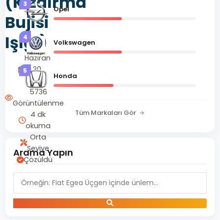
(Kızdırma
3
Opel
Bujisi
Işığı)
4
Volkswagen
Haziran
30,
5
Honda
2025
5736
Görüntülenme
Tüm Markaları Gör
4 dk
okuma
Orta
Seviye
Arama Yapın
Çözüldü