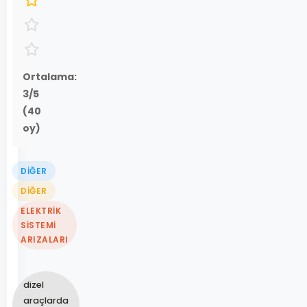
Ortalama:
3
/5
(
40
oy)
DIĞER
DIĞER
ELEKTRIK
SISTEMI
ARIZALARI
dizel
araçlarda