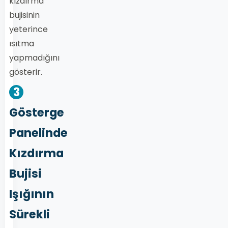
kızdırma
bujisinin
yeterince
ısıtma
yapmadığını
gösterir.
3
Gösterge
Panelinde
Kızdırma
Bujisi
Işığının
Sürekli