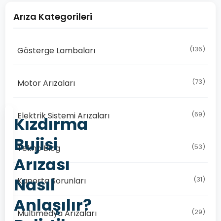
Arıza Kategorileri
(136)
Gösterge Lambaları
(73)
Motor Arızaları
(69)
Elektrik Sistemi Arızaları
Kızdırma
Bujisi
(53)
Tekno Blog
Arızası
Nasıl
(31)
Kaporta Sorunları
Anlaşılır?
(29)
Multimedya Arızaları