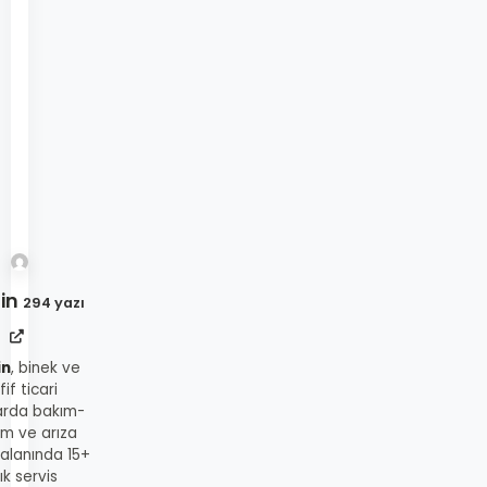
in
294 yazı
in
, binek ve
fif ticari
arda bakım-
ım ve arıza
 alanında 15+
lık servis