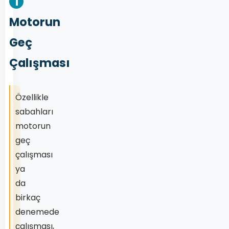
1
Motorun
Geç
Çalışması
Özellikle
sabahları
motorun
geç
çalışması
ya
da
birkaç
denemede
çalışması,