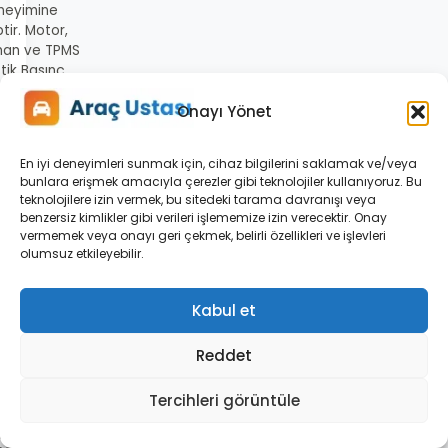
neyimine
tir. Motor,
man ve TPMS
tik Basınç
me Sistemi)
Onayı Yönet
 olmak üzere
kanik ve
ronik arıza
En iyi deneyimleri sunmak için, cihaz bilgilerini saklamak ve/veya
eçlerinde
bunlara erişmek amacıyla çerezler gibi teknolojiler kullanıyoruz. Bu
gulamalı
teknolojilere izin vermek, bu sitedeki tarama davranışı veya
lışmalar
benzersiz kimlikler gibi verileri işlememize izin verecektir. Onay
ütmüştür.
vermemek veya onayı geri çekmek, belirli özellikleri ve işlevleri
tasi.com’daki
olumsuz etkileyebilir.
lerini gerçek
 tecrübeleri,
Kabul et
ici teknik
manları ve
a uygulanan
Reddet
s adımlarına
rak hazırlar.
Tercihleri görüntüle
Teknik
ğrulama: