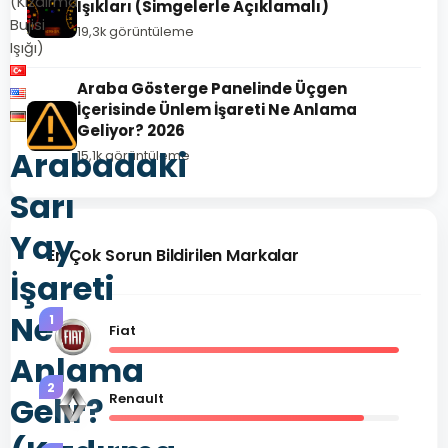
(Kızdırma
Işıkları (Simgelerle Açıklamalı)
Bujisi
19,3k görüntüleme
Işığı)
Araba Gösterge Panelinde Üçgen
İçerisinde Ünlem İşareti Ne Anlama
Geliyor? 2026
Arabadaki
15,1k görüntüleme
Sarı
Yay
En Çok Sorun Bildirilen Markalar
İşareti
Ne
1
Fiat
Anlama
2
Gelir?
Renault