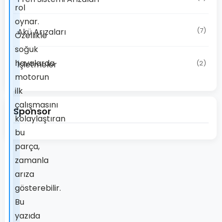
rol
oynar.
(7)
Akü Arızaları
Özellikle
soğuk
havalarda
(2)
İşletmeler
motorun
ilk
çalışmasını
Sponsor
kolaylaştıran
bu
parça,
zamanla
arıza
gösterebilir.
Bu
yazıda