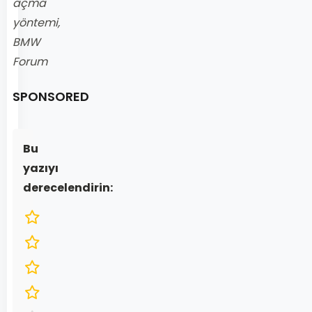
açma
yöntemi,
BMW
Forum
SPONSORED
Bu
yazıyı
derecelendirin: