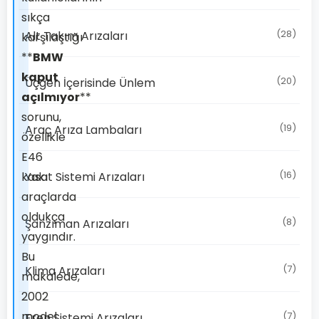
sıkça
(28)
Alt Takım Arızaları
karşılaştığı
**
BMW
kaput
(20)
Üçgen İçerisinde Ünlem
açılmıyor
**
sorunu,
(19)
Araç Arıza Lambaları
özellikle
E46
(16)
kasa
Yakıt Sistemi Arızaları
araçlarda
oldukça
(8)
Şanzıman Arızaları
yaygındır.
Bu
(7)
Klima Arızaları
makalede,
2002
model
(7)
Fren Sistemi Arızaları