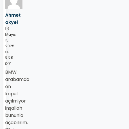
Ahmet
akyel
Mayıs
15,
2025
at
9:58
pm
BMW
arabamda
on
kaput
açılmiyor
inşallah
bununla
açabilirim.