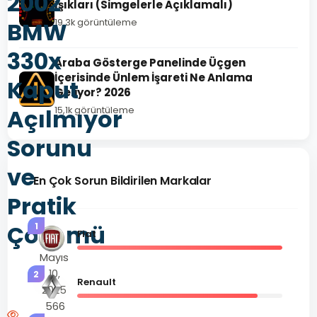
2002
Işıkları (Simgelerle Açıklamalı)
BMW
19,3k görüntüleme
330x
Araba Gösterge Panelinde Üçgen
İçerisinde Ünlem İşareti Ne Anlama
Kaput
Geliyor? 2026
Açılmıyor
15,1k görüntüleme
Sorunu
ve
En Çok Sorun Bildirilen Markalar
Pratik
Çözümü
1
Fiat
Mayıs
10,
2
Renault
2025
566