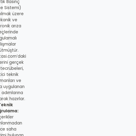
tik Basınç
me Sistemi)
 olmak üzere
kanik ve
ronik arıza
eçlerinde
gulamalı
lışmalar
ütmüştür.
tasi.com’daki
lerini gerçek
 tecrübeleri,
ici teknik
manları ve
a uygulanan
s adımlarına
rak hazırlar.
Teknik
ğrulama:
çerikler
mlanmadan
ce saha
imi bulunan