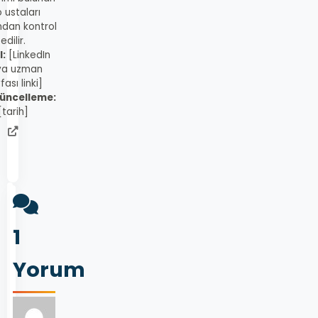
 ustaları
ndan kontrol
edilir.
l:
[LinkedIn
ya uzman
fası linki]
üncelleme:
[tarih]
admin
web
sitesi
1
Yorum