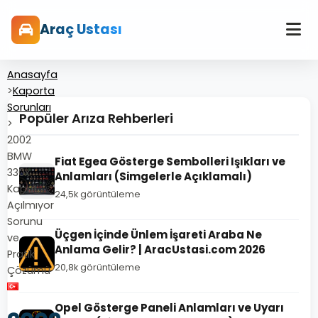
Araç Ustası
Anasayfa
>
Kaporta
Sorunları
Popüler Arıza Rehberleri
>
2002
BMW
Fiat Egea Gösterge Sembolleri Işıkları ve
330x
Anlamları (Simgelerle Açıklamalı)
Kaput
24,5k görüntüleme
Açılmıyor
Sorunu
Üçgen İçinde Ünlem İşareti Araba Ne
ve
Anlama Gelir? | AracUstasi.com 2026
Pratik
20,8k görüntüleme
Çözümü
Opel Gösterge Paneli Anlamları ve Uyarı