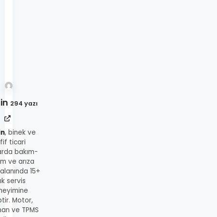
in
294 yazı
in
, binek ve
fif ticari
arda bakım-
ım ve arıza
 alanında 15+
lık servis
neyimine
tir. Motor,
man ve TPMS