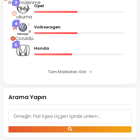
Görüntülenme
3
Opel
2 dk
okuma
4
Orta
Volkswagen
Seviye
Çözüldü
5
Honda
Tüm Markaları Gör
Arama Yapın