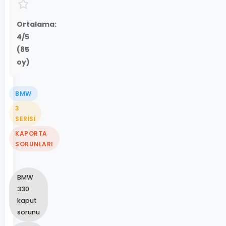
Ortalama:
4
/5
(
85
oy)
BMW
3
SERISI
KAPORTA
SORUNLARI
BMW
330
kaput
sorunu