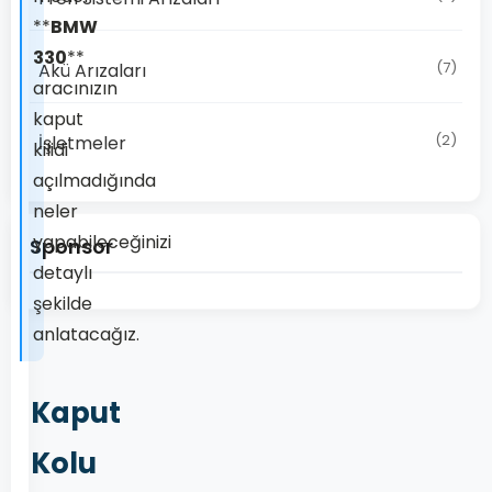
**
BMW
330
**
(7)
Akü Arızaları
aracınızın
kaput
(2)
İşletmeler
kilidi
açılmadığında
neler
yapabileceğinizi
Sponsor
detaylı
şekilde
anlatacağız.
Kaput
Kolu