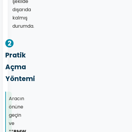
şekilde
dışarıda
kalmış
durumda.
2
Pratik
Açma
Yöntemi
Aracın
önüne
geçin
ve
**
BMW