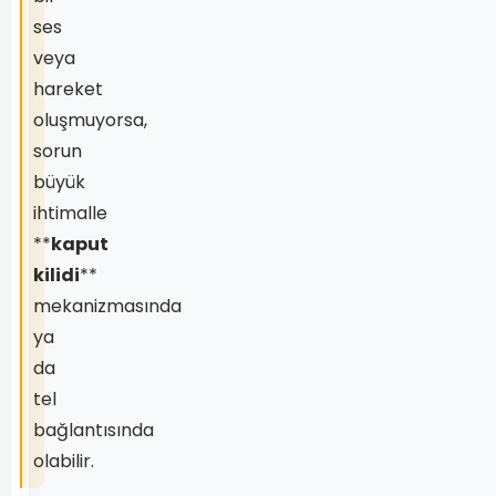
ses
veya
hareket
oluşmuyorsa,
sorun
büyük
ihtimalle
**
kaput
kilidi
**
mekanizmasında
ya
da
tel
bağlantısında
olabilir.