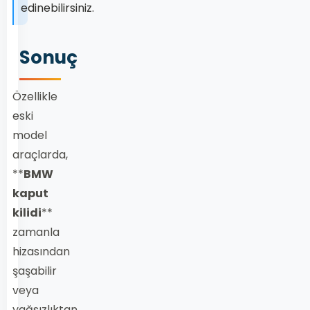
edinebilirsiniz.
Sonuç
Özellikle
eski
model
araçlarda,
**
BMW
kaput
kilidi
**
zamanla
hizasından
şaşabilir
veya
yağsızlıktan