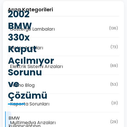
Arıza Kategorileri
2002
BMW
(136)
Gösterge Lambaları
330x
Kaput
(73)
Motor Arızaları
Açılmıyor
(69)
Elektrik Sistemi Arızaları
Sorunu
ve
(53)
Tekno Blog
Çözümü
(31)
Kaporta Sorunları
BMW
(29)
Multimedya Arızaları
kullanıcılarının