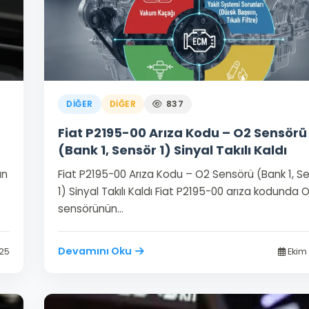
DIĞER
DIĞER
837
Fiat P2195-00 Arıza Kodu – O2 Sensörü
(Bank 1, Sensör 1) Sinyal Takılı Kaldı
ın
Fiat P2195-00 Arıza Kodu – O2 Sensörü (Bank 1, S
1) Sinyal Takılı Kaldı Fiat P2195-00 arıza kodunda 
sensörünün…
Devamını Oku
025
Ekim 