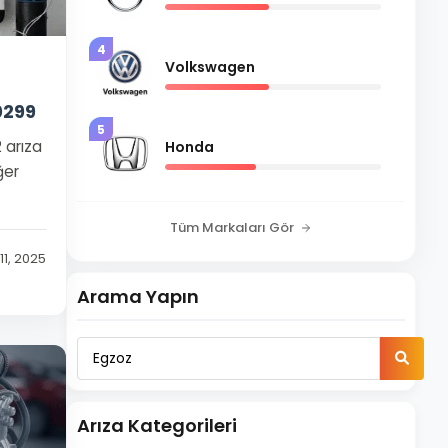
4
Volkswagen
0299
5
 arıza
Honda
ğer
Tüm Markaları Gör
11, 2025
Arama Yapın
Arıza Kategorileri