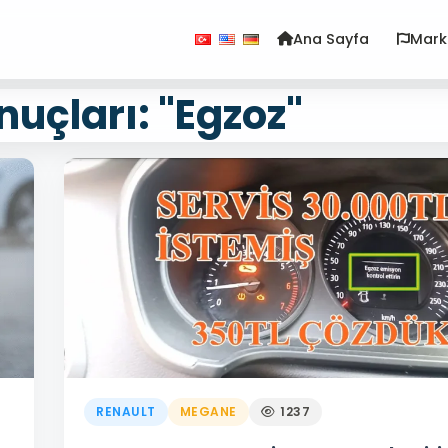
Ana Sayfa
Mark
uçları: "Egzoz"
RENAULT
MEGANE
1237