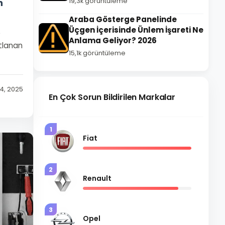
n
19,3k görüntüleme
Araba Gösterge Panelinde
Üçgen İçerisinde Ünlem İşareti Ne
e
Anlama Geliyor? 2026
stlanan
15,1k görüntüleme
 4, 2025
En Çok Sorun Bildirilen Markalar
1
Fiat
2
Renault
3
Opel