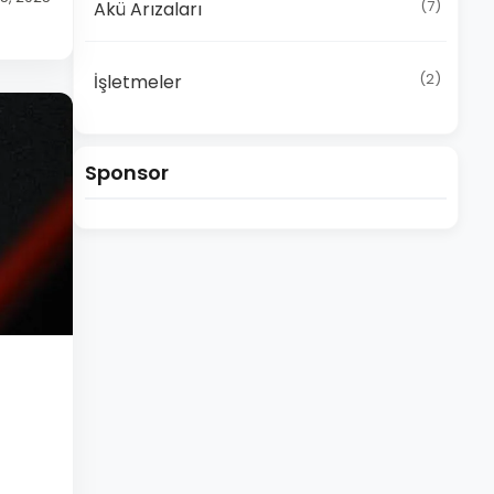
(7)
Akü Arızaları
(2)
İşletmeler
Sponsor