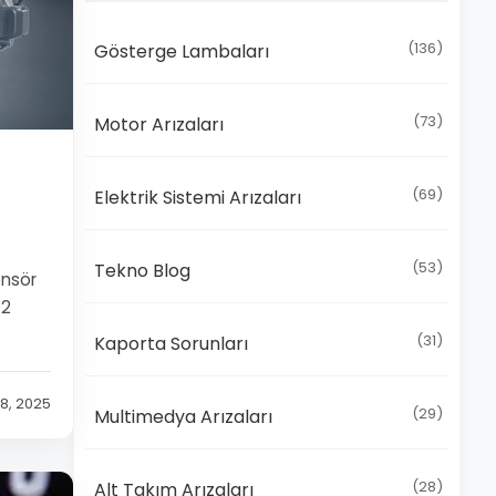
(136)
Gösterge Lambaları
(73)
Motor Arızaları
(69)
Elektrik Sistemi Arızaları
(53)
Tekno Blog
ensör
O2
(31)
Kaporta Sorunları
8, 2025
(29)
Multimedya Arızaları
(28)
Alt Takım Arızaları