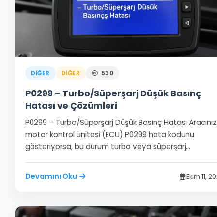
DIĞER
DIĞER
530
P0299 – Turbo/Süperşarj Düşük Basınç
Hatası ve Çözümleri
P0299 – Turbo/Süperşarj Düşük Basınç Hatası Aracınız
motor kontrol ünitesi (ECU) P0299 hata kodunu
gösteriyorsa, bu durum turbo veya süperşarj…
Devamını Oku
Ekim 11, 2