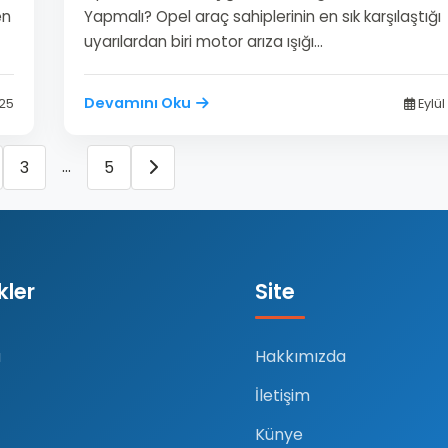
en
Yapmalı? Opel araç sahiplerinin en sık karşılaştığı
uyarılardan biri motor arıza ışığı…
Devamını Oku
025
Eylül
…
3
5
nkler
Site
a
Hakkımızda
İletişim
Künye