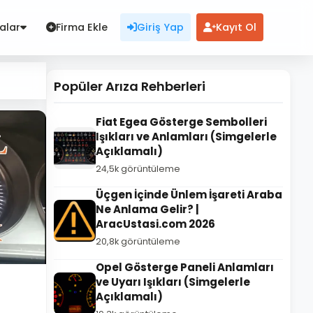
alar
Firma Ekle
Giriş Yap
Kayıt Ol
Popüler Arıza Rehberleri
Fiat Egea Gösterge Sembolleri
Işıkları ve Anlamları (Simgelerle
Açıklamalı)
24,5k görüntüleme
Üçgen İçinde Ünlem İşareti Araba
Ne Anlama Gelir? |
AracUstasi.com 2026
20,8k görüntüleme
Opel Gösterge Paneli Anlamları
ve Uyarı Işıkları (Simgelerle
Açıklamalı)