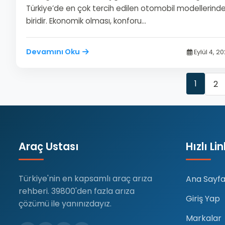
Türkiye’de en çok tercih edilen otomobil modellerind
biridir. Ekonomik olması, konforu…
Devamını Oku
Eylül 4, 2
1
2
Araç Ustası
Hızlı Li
Türkiye'nin en kapsamlı araç arıza
Ana Sayf
rehberi. 39800'den fazla arıza
Giriş Yap
çözümü ile yanınızdayız.
Markalar