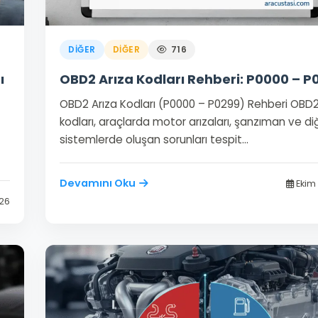
DIĞER
DIĞER
716
ı
OBD2 Arıza Kodları Rehberi: P0000 – P
OBD2 Arıza Kodları (P0000 – P0299) Rehberi OBD2
kodları, araçlarda motor arızaları, şanzıman ve di
sistemlerde oluşan sorunları tespit…
Devamını Oku
Ekim 
026