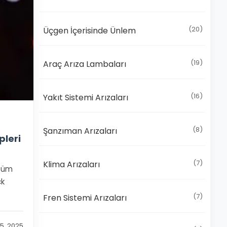
(20)
Üçgen İçerisinde Ünlem
(19)
Araç Arıza Lambaları
(16)
Yakıt Sistemi Arızaları
(8)
Şanzıman Arızaları
pleri
(7)
Klima Arızaları
özüm
ck
(7)
Fren Sistemi Arızaları
 5, 2025